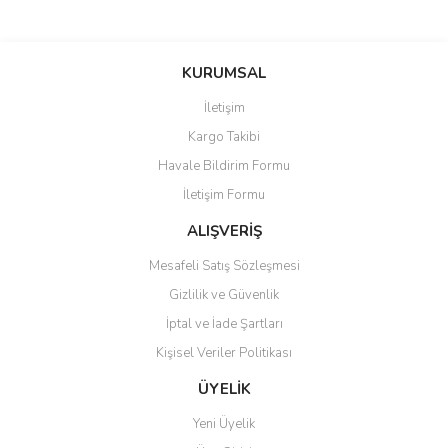
Bu ürünün fiyat bilgisi, resim, ürün açıklamalarında ve diğer
konularda yetersiz gördüğünüz noktaları öneri formunu kullanarak
Bu ürüne ilk yorumu siz yapın!
KURUMSAL
tarafımıza iletebilirsiniz.
Görüş ve önerileriniz için teşekkür ederiz.
İletişim
Yorum Yaz
Kargo Takibi
Ürün resmi kalitesiz, bozuk veya görüntülenemiyor.
Havale Bildirim Formu
Ürün açıklamasında eksik bilgiler bulunuyor.
İletişim Formu
Ürün bilgilerinde hatalar bulunuyor.
Ürün fiyatı diğer sitelerden daha pahalı.
ALIŞVERİŞ
Bu ürüne benzer farklı alternatifler olmalı.
Mesafeli Satış Sözleşmesi
Gizlilik ve Güvenlik
İptal ve İade Şartları
Kişisel Veriler Politikası
Gönder
ÜYELİK
Yeni Üyelik