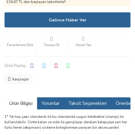
134,67 TL den başlayan taksitlerle!!
Gelince Haber Ver
Tavsiye Et
Yorum Yaz
Ürün Paylaş :
Karşılaştır
Ürün Bilgisi
Yorumlar
Taksit Seçenekleri
Önerilerin
1" 'lik top çapı standardı ile bu standarda uygun kelebekler (clamp) ile
kullanılabilir. Üstte kalan ve vida ile genişleyip daralan kelepçeye yan her
türlü feneri (ekipmanı) sisteme birleştirmeye yarayan bir aksesuardır)