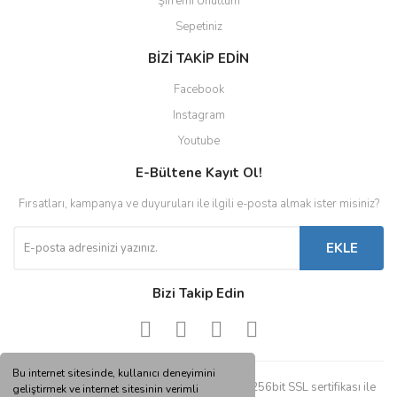
Şifremi Unuttum
Sepetiniz
BİZİ TAKİP EDİN
Facebook
Instagram
Youtube
E-Bültene Kayıt Ol!
Fırsatları, kampanya ve duyuruları ile ilgili e-posta almak ister misiniz?
EKLE
Bizi Takip Edin
Bu internet sitesinde, kullanıcı deneyimini
© Tüm hakları saklıdır. Kredi kartı bilgileriniz 256bit SSL sertifikası ile
geliştirmek ve internet sitesinin verimli