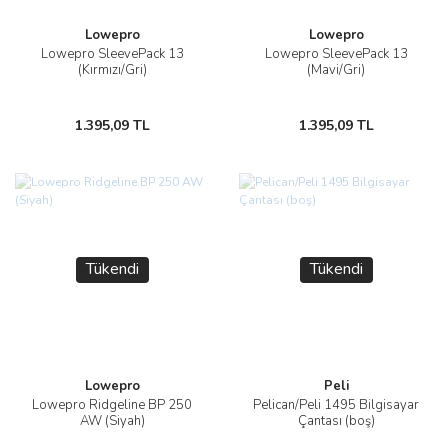
Lowepro
Lowepro
Lowepro SleevePack 13
Lowepro SleevePack 13
(Kırmızı/Gri)
(Mavi/Gri)
1.395,09 TL
1.395,09 TL
Tükendi
Tükendi
Lowepro
Peli
Lowepro Ridgeline BP 250
Pelican/Peli 1495 Bilgisayar
AW (Siyah)
Çantası (boş)