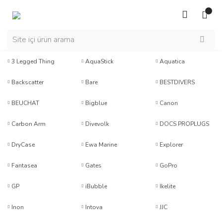
3 Legged Thing
AquaStick
Aquatica
Backscatter
Bare
BESTDIVERS
BEUCHAT
Bigblue
Canon
Carbon Arm
Divevolk
DOCS PROPLUGS
DryCase
Ewa Marine
Explorer
Fantasea
Gates
GoPro
GP
iBubble
Ikelite
Inon
Intova
JJC