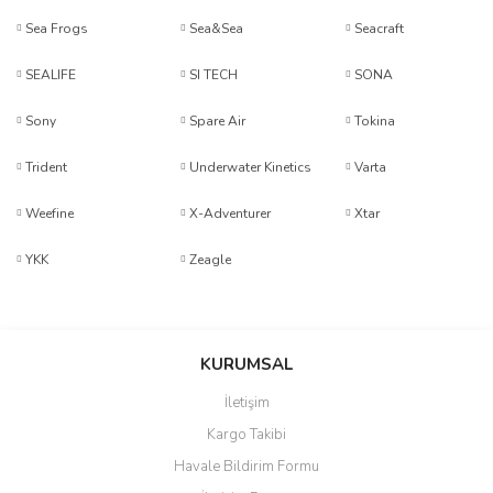
Sea Frogs
Sea&Sea
Seacraft
SEALIFE
SI TECH
SONA
Sony
Spare Air
Tokina
Trident
Underwater Kinetics
Varta
Weefine
X-Adventurer
Xtar
YKK
Zeagle
KURUMSAL
İletişim
Kargo Takibi
Havale Bildirim Formu