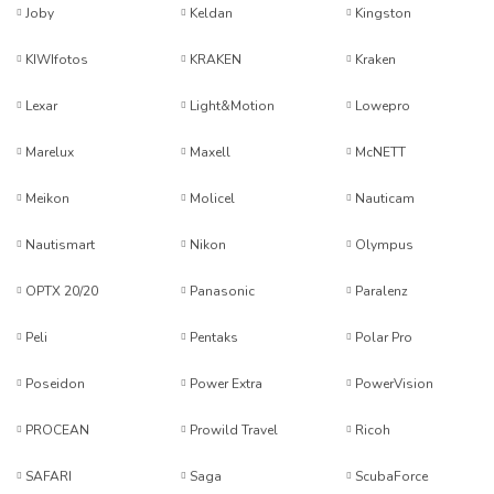
Joby
Keldan
Kingston
KIWIfotos
KRAKEN
Kraken
Lexar
Light&Motion
Lowepro
Marelux
Maxell
McNETT
Meikon
Molicel
Nauticam
Nautismart
Nikon
Olympus
OPTX 20/20
Panasonic
Paralenz
Peli
Pentaks
Polar Pro
Poseidon
Power Extra
PowerVision
PROCEAN
Prowild Travel
Ricoh
SAFARI
Saga
ScubaForce