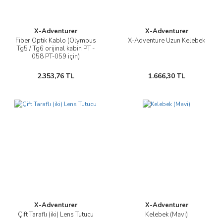
X-Adventurer
X-Adventurer
Fiber Optik Kablo (Olympus
X-Adventure Uzun Kelebek
Tg5 / Tg6 orijinal kabin PT -
058 PT-059 için)
2.353,76 TL
1.666,30 TL
X-Adventurer
X-Adventurer
Çift Taraflı (iki) Lens Tutucu
Kelebek (Mavi)