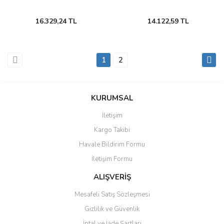
16.329,24 TL
14.122,59 TL
1
2
KURUMSAL
İletişim
Kargo Takibi
Havale Bildirim Formu
İletişim Formu
ALIŞVERİŞ
Mesafeli Satış Sözleşmesi
Gizlilik ve Güvenlik
İptal ve İade Şartları