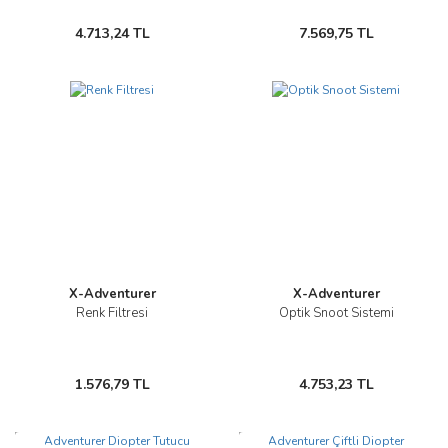
4.713,24 TL
7.569,75 TL
Yeni
X-Adventurer
X-Adventurer
Renk Filtresi
Optik Snoot Sistemi
1.576,79 TL
4.753,23 TL
Yeni
Yeni