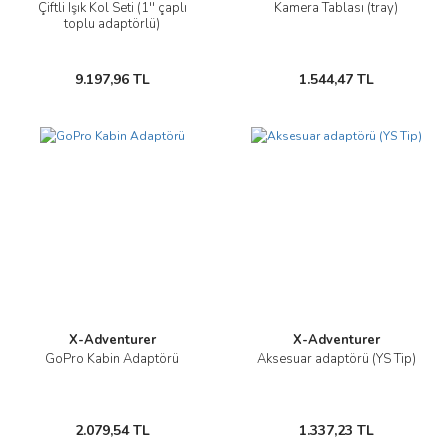
Çiftli Işık Kol Seti (1'' çaplı
Kamera Tablası (tray)
toplu adaptörlü)
9.197,96 TL
1.544,47 TL
X-Adventurer
X-Adventurer
GoPro Kabin Adaptörü
Aksesuar adaptörü (YS Tip)
2.079,54 TL
1.337,23 TL