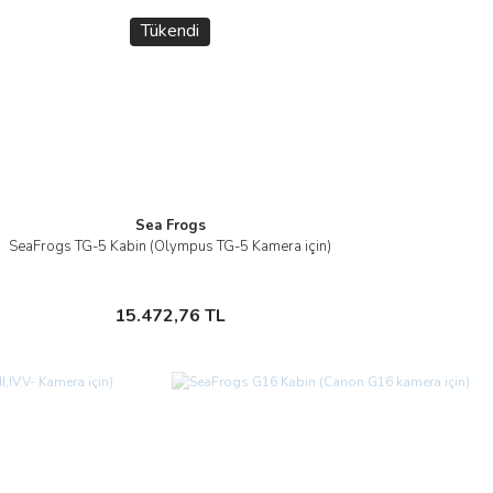
Tükendi
Gönder
Sea Frogs
SeaFrogs TG-5 Kabin (Olympus TG-5 Kamera için)
İncele
Stokta Yok
15.472,76 TL