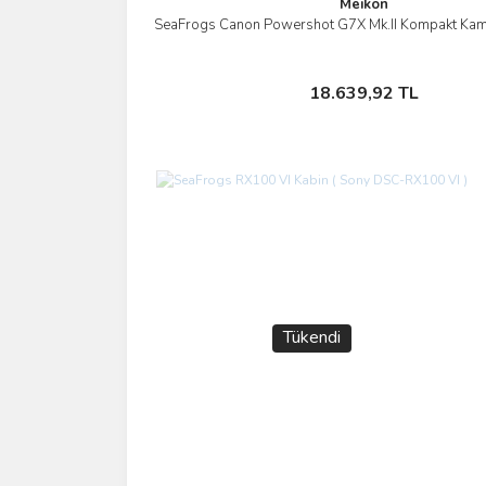
Meikon
SeaFrogs Canon Powershot G7X Mk.II Kompakt Kame
İncele
Stokta Yok
18.639,92 TL
Tükendi