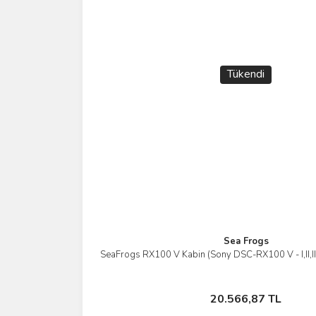
Tükendi
Sea Frogs
SeaFrogs RX100 V Kabin (Sony DSC-RX100 V - I,II,III
İncele
Stokta Yok
20.566,87 TL