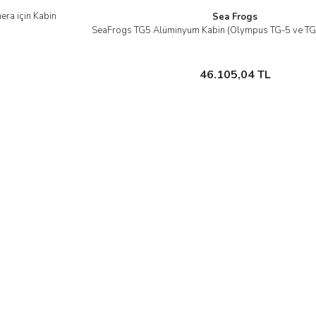
ra için Kabin
Sea Frogs
SeaFrogs TG5 Alüminyum Kabin (Olympus TG-5 ve TG-
İncele
Stokta Yok
46.105,04 TL