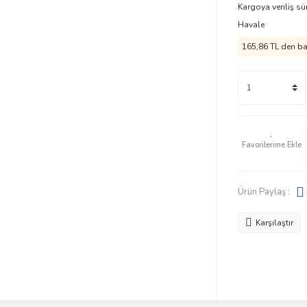
Kargoya veriliş sü
Havale
165,86 TL den baş
Ürün Paylaş :
Karşılaştır