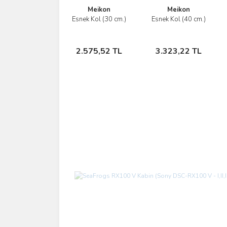
Meikon
Meikon
Esnek Kol (30 cm.)
Esnek Kol (40 cm.)
İncele
İncele
Sepete
Sepete
2.575,52 TL
3.323,22 TL
Ekle
Ekle