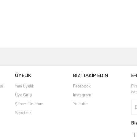
ÜYELİK
BİZİ TAKİP EDİN
E-
si
Yeni Üyelik
Facebook
Fır
ist
Üye Girişi
Instagram
Şifremi Unuttum
Youtube
Sepetiniz
Bi