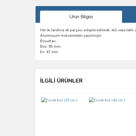
Ürün Bilgisi
Her iki tarafına ek parçası adapte edilerek, ikili veya tekli 
Alüminyum malzemeden yapılmıştır.
Boyutları :
Boy: 85 mm.
En: 47 mm.
Bu ürünün fiyat bilgisi, resim, ürün açıklamalarında 
Görüş ve önerileriniz için teşekkür ederiz.
İLGİLİ ÜRÜNLER
Ürün resmi kalitesiz, bozuk veya görüntülenemiyo
Ürün açıklamasında eksik bilgiler bulunuyor.
Ürün bilgilerinde hatalar bulunuyor.
Ürün fiyatı diğer sitelerden daha pahalı.
Bu ürüne benzer farklı alternatifler olmalı.