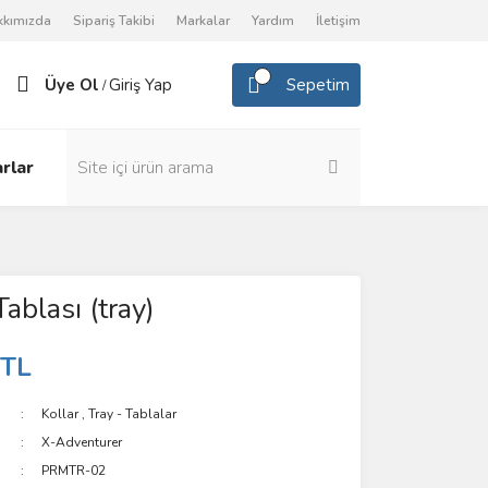
kkımızda
Sipariş Takibi
Markalar
Yardım
İletişim
Üye Ol
Giriş Yap
Sepetim
/
rlar
ablası (tray)
 TL
Kollar
,
Tray - Tablalar
X-Adventurer
PRMTR-02