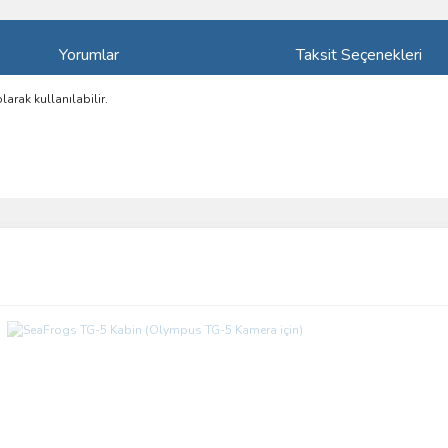
Yorumlar
Taksit Seçenekleri
olarak kullanılabilir.
ve diğer konularda yetersiz gördüğünüz noktaları öneri formunu kullanarak taraf
Bu ürüne ilk yorumu siz yapın!
r.
Yorum Yaz