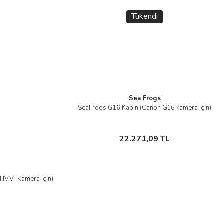
Tükendi
Sea Frogs
SeaFrogs G16 Kabin (Canon G16 kamera için)
İncele
Stokta Yok
22.271,09 TL
,IV.V- Kamera için)