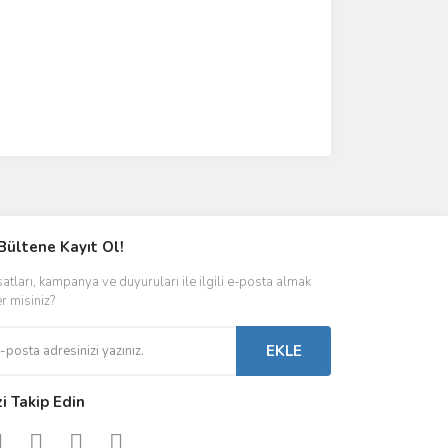
Bültene Kayıt Ol!
satları, kampanya ve duyuruları ile ilgili e-posta almak
er misiniz?
EKLE
zi Takip Edin