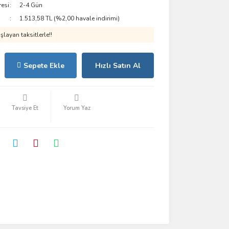
resi
2-4 Gün
1.513,58 TL (%2,00 havale indirimi)
layan taksitlerle!!
Sepete Ekle
Hızlı Satın Al
Tavsiye Et
Yorum Yaz