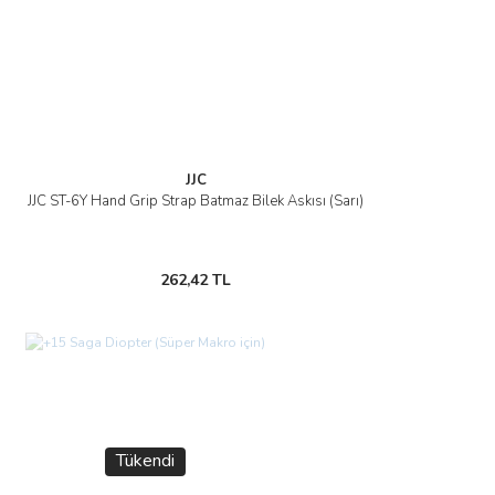
JJC
JJC ST-6Y Hand Grip Strap Batmaz Bilek Askısı (Sarı)
262,42 TL
Tükendi