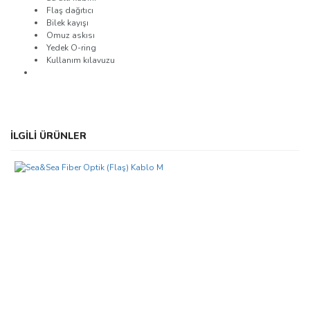
Flaş dağıtıcı
Bilek kayışı
Omuz askısı
Yedek O-ring
Kullanım kılavuzu
Bu ürünün fiyat bilgisi, resim, ürün açıklamalarında ve diğer
İLGİLİ ÜRÜNLER
konularda yetersiz gördüğünüz noktaları öneri formunu kullanarak
Bu ürüne ilk yorumu siz yapın!
tarafımıza iletebilirsiniz.
Görüş ve önerileriniz için teşekkür ederiz.
Yorum Yaz
Ürün resmi kalitesiz, bozuk veya görüntülenemiyor.
Ürün açıklamasında eksik bilgiler bulunuyor.
Ürün bilgilerinde hatalar bulunuyor.
Ürün fiyatı diğer sitelerden daha pahalı.
Bu ürüne benzer farklı alternatifler olmalı.