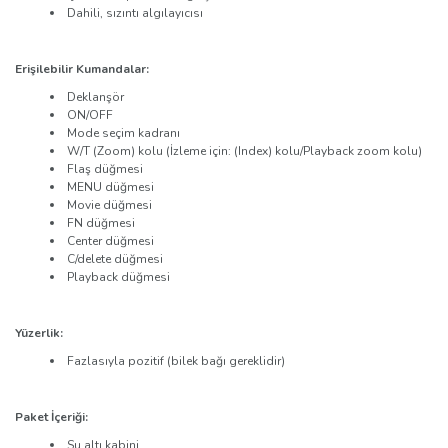
Dahili, sızıntı algılayıcısı
Erişilebilir Kumandalar:
Deklanşör
ON/OFF
Mode seçim kadranı
W/T (Zoom) kolu (İzleme için: (Index) kolu/Playback zoom kolu)
Flaş düğmesi
MENU düğmesi
Movie düğmesi
FN düğmesi
Center düğmesi
C/delete düğmesi
Playback düğmesi
Yüzerlik:
Fazlasıyla pozitif (bilek bağı gereklidir)
Paket İçeriği:
Su altı kabini