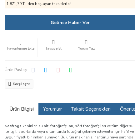
1.871,79 TL den başlayan taksitlerle!!
Gelince Haber Ver
Tavsiye Et
Yorum Yaz
Ürün Paylaş :
Karşılaştır
Ürün Bilgisi
Yorumlar
Taksit Seçenekleri
Önerilerin
Seafrogs
kabinleri su altı fotoğrafçıları, sörf fotoğrafçıları ve tüm diğer su
ile ilgili sporlarda veya ortamlarda fotoğraf çekmeyi isteyenler için hafif ve
uygun fiyatlı bir imkan sunuyor
. Bu ürün makinenizi her türlü hava şartında