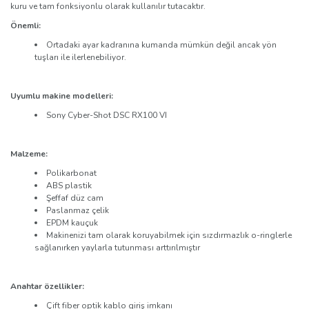
kuru ve tam fonksiyonlu olarak kullanılır tutacaktır.
Önemli
:
Ortadaki ayar kadranına kumanda mümkün değil ancak yön
tuşları ile ilerlenebiliyor.
Uyumlu makine modelleri:
Sony Cyber-Shot DSC RX100 VI
Malzeme:
Polikarbonat
ABS plastik
Şeffaf düz cam
Paslanmaz çelik
EPDM kauçuk
Makinenizi tam olarak koruyabilmek için sızdırmazlık o-ringlerle
sağlanırken yaylarla tutunması arttırılmıştır
Anahtar özellikler:
Çift fiber optik kablo giriş imkanı