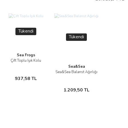
Tükendi
Tükendi
Sea Frogs
Çift Toplu Işık Kolu
İncele
Sea&Sea
Sea&Sea Balanst Ağırlığı
Stokta
İncele
937,58 TL
Yok
Stokta Yok
1.209,50 TL