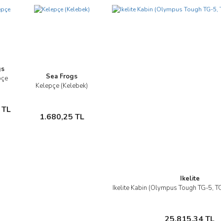
Yorum Yaz
gs
Sea Frogs
pçe
e
Kelepçe (Kelebek)
İncele
te
Sepete
 TL
Gönder
1.680,25 TL
Ekle
Ikelite
Ikelite Kabin (Olympus Tough TG-5, TG
İncele
Sepete Ekle
25.815,34 TL