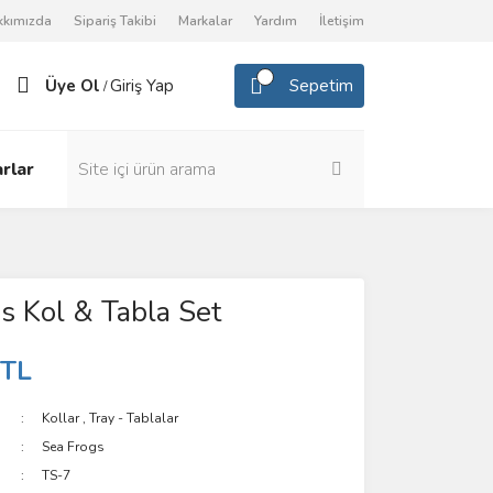
kkımızda
Sipariş Takibi
Markalar
Yardım
İletişim
Üye Ol
Giriş Yap
Sepetim
/
rlar
s Kol & Tabla Set
 TL
Kollar
,
Tray - Tablalar
Sea Frogs
TS-7