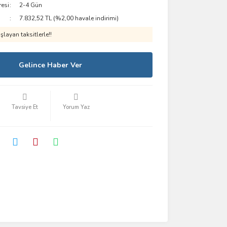
resi
2-4 Gün
7.832,52 TL (%2,00 havale indirimi)
layan taksitlerle!!
Gelince Haber Ver
Tavsiye Et
Yorum Yaz