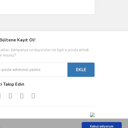
Bültene Kayıt Ol!
satları, kampanya ve duyuruları ile ilgili e-posta almak
er misiniz?
EKLE
zi Takip Edin
.
Kabul ediyorum