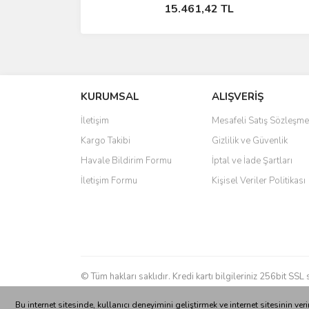
Stokta Yok
15.461,42 TL
KURUMSAL
ALIŞVERİŞ
İletişim
Mesafeli Satış Sözleşme
Kargo Takibi
Gizlilik ve Güvenlik
Havale Bildirim Formu
İptal ve İade Şartları
İletişim Formu
Kişisel Veriler Politikası
© Tüm hakları saklıdır. Kredi kartı bilgileriniz 256bit SSL 
Bu internet sitesinde, kullanıcı deneyimini geliştirmek ve internet sitesinin 