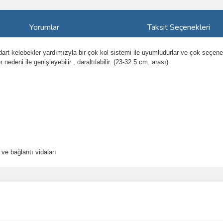
Yorumlar
Taksit Seçenekleri
andart kelebekler yardımızyla bir çok kol sistemi ile uyumludurlar ve çok seçenek
ler nedeni ile genişleyebilir , daraltılabilir. (23-32.5 cm. arası)
 ve bağlantı vidaları
ve diğer konularda yetersiz gördüğünüz noktaları öneri formunu kullanarak taraf
Bu ürüne ilk yorumu siz yapın!
r.