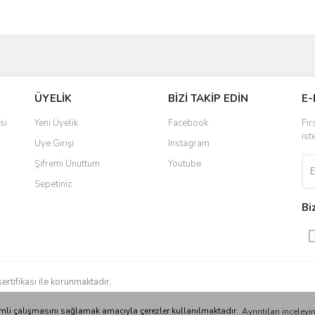
ÜYELİK
BİZİ TAKİP EDİN
E-
si
Yeni Üyelik
Facebook
Fır
ist
Üye Girişi
Instagram
Şifremi Unuttum
Youtube
Sepetiniz
Bi
sertifikası ile korunmaktadır.
verimli çalışmasını sağlamak amacıyla çerezler kullanılmaktadır.
Ayrıntıları inceleyin