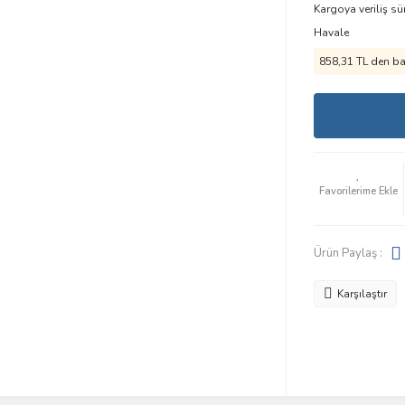
Kargoya veriliş sü
Havale
858,31 TL den baş
Ürün Paylaş :
Karşılaştır