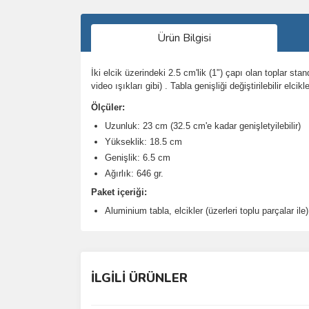
Ürün Bilgisi
İki elcik üzerindeki 2.5 cm'lik (1") çapı olan toplar st
video ışıkları gibi) . Tabla genişliği değiştirilebilir elcik
Ölçüler:
Uzunluk: 23 cm (32.5 cm'e kadar genişletyilebilir)
Yükseklik: 18.5 cm
Genişlik: 6.5 cm
Ağırlık: 646 gr.
Paket içeriği:
Aluminium tabla, elcikler (üzerleri toplu parçalar ile)
Bu ürünün fiyat bilgisi, resim, ürün açıklamalarında 
Görüş ve önerileriniz için teşekkür ederiz.
İLGİLİ ÜRÜNLER
Ürün resmi kalitesiz, bozuk veya görüntülenemiyo