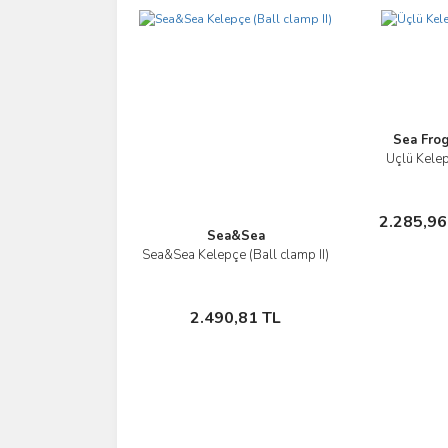
Ürün açıklamasında eksik bilgiler bulunuyor.
Ürün bilgilerinde hatalar bulunuyor.
Ürün fiyatı diğer sitelerden daha pahalı.
Bu ürüne benzer farklı alternatifler olmalı.
Sea Fro
Üçlü Kele
İncel
Sepe
2.285,96
Ekle
Sea&Sea
Sea&Sea Kelepçe (Ball clamp II)
İncele
Sepete Ekle
2.490,81 TL