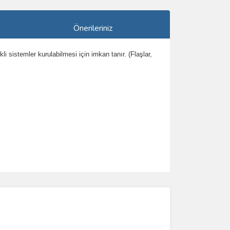
Önerileriniz
li sistemler kurulabilmesi için imkan tanır. (Flaşlar,
ımıza iletebilirsiniz.