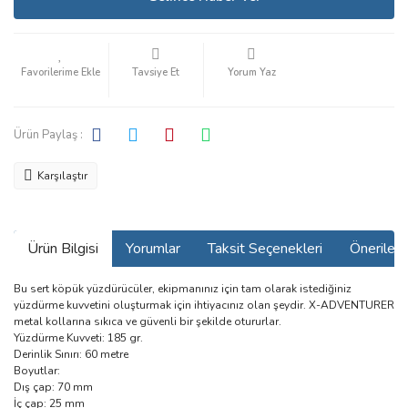
Tavsiye Et
Yorum Yaz
Ürün Paylaş :
Karşılaştır
Ürün Bilgisi
Yorumlar
Taksit Seçenekleri
Önerilerin
Bu sert köpük yüzdürücüler, ekipmanınız için tam olarak istediğiniz
yüzdürme kuvvetini oluşturmak için ihtiyacınız olan şeydir. X-ADVENTURER
metal kollarına sıkıca ve güvenli bir şekilde otururlar.
Yüzdürme Kuvveti: 185 gr.
Derinlik Sınırı: 60 metre
Boyutlar:
Dış çap: 70 mm
İç çap: 25 mm