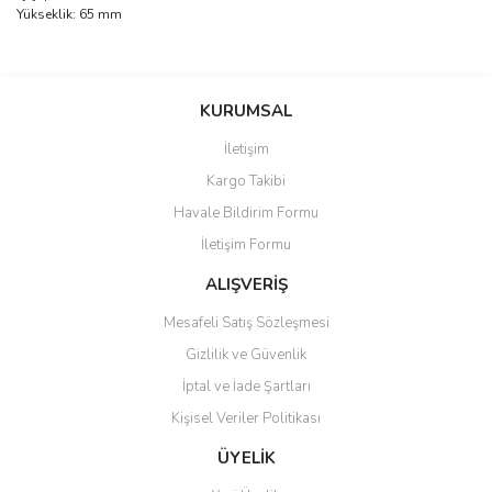
Yükseklik: 65 mm
Bu ürünün fiyat bilgisi, resim, ürün açıklamalarında ve diğer
konularda yetersiz gördüğünüz noktaları öneri formunu kullanarak
Bu ürüne ilk yorumu siz yapın!
KURUMSAL
tarafımıza iletebilirsiniz.
Görüş ve önerileriniz için teşekkür ederiz.
İletişim
Yorum Yaz
Kargo Takibi
Ürün resmi kalitesiz, bozuk veya görüntülenemiyor.
Havale Bildirim Formu
Ürün açıklamasında eksik bilgiler bulunuyor.
İletişim Formu
Ürün bilgilerinde hatalar bulunuyor.
Ürün fiyatı diğer sitelerden daha pahalı.
ALIŞVERİŞ
Bu ürüne benzer farklı alternatifler olmalı.
Mesafeli Satış Sözleşmesi
Gizlilik ve Güvenlik
İptal ve İade Şartları
Kişisel Veriler Politikası
Gönder
ÜYELİK