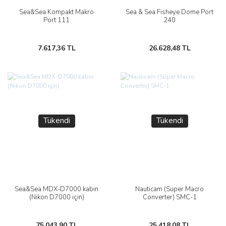
Sea&Sea Kompakt Makro
Sea & Sea Fisheye Dome Port
Port 111
240
7.617,36 TL
26.628,48 TL
Tükendi
Tükendi
Sea&Sea MDX-D7000 kabin
Nauticam (Super Macro
(Nikon D7000 için)
Converter) SMC-1
75.043,90 TL
25.418,08 TL