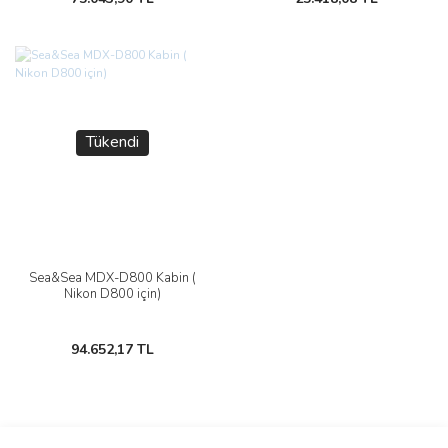
Tükendi
Sea&Sea MDX-D800 Kabin (
Nikon D800 için)
94.652,17 TL