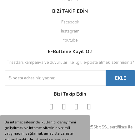
Sepetiniz
BİZİ TAKİP EDİN
Facebook
Instagram
Youtube
E-Bültene Kayıt Ol!
Fırsatları, kampanya ve duyuruları ile ilgili e-posta almak ister misiniz?
EKLE
Bizi Takip Edin
Bu internet sitesinde, kullanıcı deneyimini
© Tüm hakları saklıdır. Kredi kartı bilgileriniz 256bit SSL sertifikası ile
geliştirmek ve internet sitesinin verimli
korunmaktadır.
çalışmasını sağlamak amacıyla çerezler
kullanılmaktadır.
Ayrıntıları inceleyin.