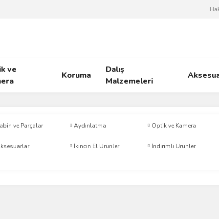
Ha
ik ve
Dalış
Koruma
Aksesua
era
Malzemeleri
abin ve Parçalar
Aydınlatma
Optik ve Kamera
ksesuarlar
İkincin El Ürünler
İndirimli Ürünler