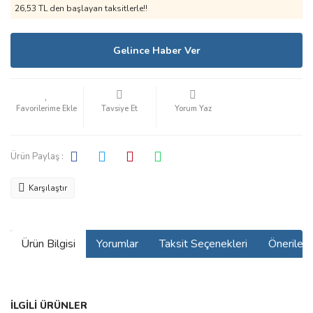
26,53 TL den başlayan taksitlerle!!
Gelince Haber Ver
Tavsiye Et
Yorum Yaz
Ürün Paylaş :
Karşılaştır
Ürün Bilgisi
Yorumlar
Taksit Seçenekleri
Önerilerin
Bu ürünün fiyat bilgisi, resim, ürün açıklamalarında ve diğer
İLGİLİ ÜRÜNLER
konularda yetersiz gördüğünüz noktaları öneri formunu kullanarak