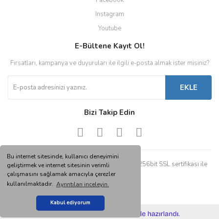
Facebook
Instagram
Youtube
E-Bültene Kayıt Ol!
Fırsatları, kampanya ve duyuruları ile ilgili e-posta almak ister misiniz?
EKLE
Bizi Takip Edin
Bu internet sitesinde, kullanıcı deneyimini
© Tüm hakları saklıdır. Kredi kartı bilgileriniz 256bit SSL sertifikası ile
geliştirmek ve internet sitesinin verimli
korunmaktadır.
çalışmasını sağlamak amacıyla çerezler
kullanılmaktadır.
Ayrıntıları inceleyin.
Kabul ediyorum
ile
ideasoft
e-