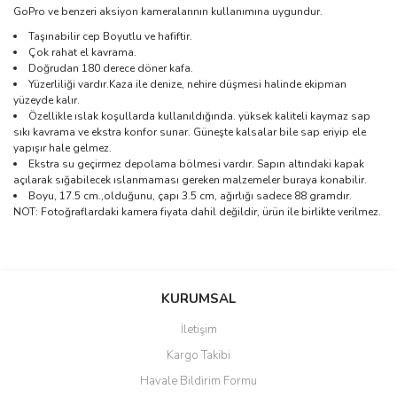
GoPro ve benzeri aksiyon kameralarının kullanımına uygundur.
Taşınabilir cep Boyutlu ve hafiftir.
Çok rahat el kavrama.
Doğrudan 180 derece döner kafa.
Yüzerliliği vardır.Kaza ile denize, nehire düşmesi halinde ekipman
yüzeyde kalır.
Özellikle ıslak koşullarda kullanıldığında. yüksek kaliteli kaymaz sap
sıkı kavrama ve ekstra konfor sunar. Güneşte kalsalar bile sap eriyip ele
yapışır hale gelmez.
Ekstra su geçirmez depolama bölmesi vardır. Sapın altındaki kapak
açılarak sığabilecek ıslanmaması gereken malzemeler buraya konabilir.
Boyu, 17.5 cm.,olduğunu, çapı 3.5 cm, ağırlığı sadece 88 gramdır.
NOT: Fotoğraflardaki kamera fiyata dahil değildir, ürün ile birlikte verilmez.
Bu ürünün fiyat bilgisi, resim, ürün açıklamalarında ve diğer
konularda yetersiz gördüğünüz noktaları öneri formunu kullanarak
Bu ürüne ilk yorumu siz yapın!
KURUMSAL
tarafımıza iletebilirsiniz.
Görüş ve önerileriniz için teşekkür ederiz.
İletişim
Yorum Yaz
Kargo Takibi
Ürün resmi kalitesiz, bozuk veya görüntülenemiyor.
Havale Bildirim Formu
Ürün açıklamasında eksik bilgiler bulunuyor.