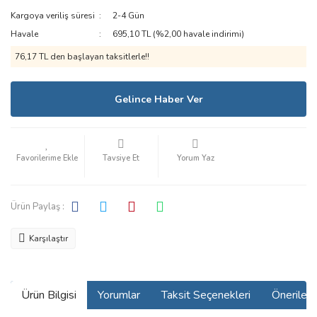
Kargoya veriliş süresi
2-4 Gün
Bakım&Onarım Aletleri
Havale
695,10 TL (%2,00 havale indirimi)
Diğer
76,17 TL den başlayan taksitlerle!!
Gelince Haber Ver
Tavsiye Et
Yorum Yaz
Ürün Paylaş :
Karşılaştır
Ürün Bilgisi
Yorumlar
Taksit Seçenekleri
Önerilerin