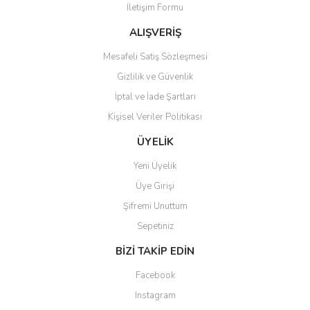
İletişim Formu
Ürün bilgilerinde hatalar bulunuyor.
Ürün fiyatı diğer sitelerden daha pahalı.
ALIŞVERİŞ
Bu ürüne benzer farklı alternatifler olmalı.
Mesafeli Satış Sözleşmesi
Gizlilik ve Güvenlik
İptal ve İade Şartları
Kişisel Veriler Politikası
Gönder
ÜYELİK
Yeni Üyelik
Üye Girişi
Şifremi Unuttum
Sepetiniz
BİZİ TAKİP EDİN
Facebook
Instagram