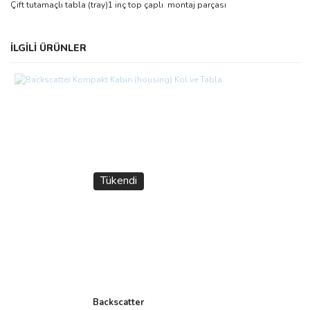
Çift tutamaçlı tabla (tray)1 inç top çaplı montaj parçası
Bu ürünün fiyat bilgisi, resim, ürün açıklamalarında ve diğer
İLGİLİ ÜRÜNLER
konularda yetersiz gördüğünüz noktaları öneri formunu kullanarak
Bu ürüne ilk yorumu siz yapın!
tarafımıza iletebilirsiniz.
Görüş ve önerileriniz için teşekkür ederiz.
Yorum Yaz
Ürün resmi kalitesiz, bozuk veya görüntülenemiyor.
Ürün açıklamasında eksik bilgiler bulunuyor.
Ürün bilgilerinde hatalar bulunuyor.
Ürün fiyatı diğer sitelerden daha pahalı.
Tükendi
Bu ürüne benzer farklı alternatifler olmalı.
Gönder
Backscatter