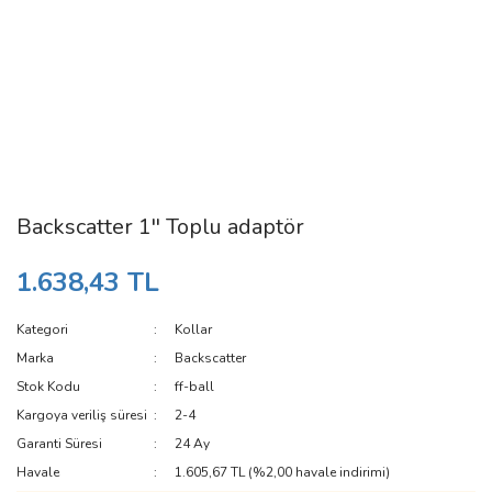
Backscatter 1'' Toplu adaptör
1.638,43 TL
Kategori
Kollar
Marka
Backscatter
Stok Kodu
ff-ball
Kargoya veriliş süresi
2-4
Garanti Süresi
24 Ay
Havale
1.605,67 TL (%2,00 havale indirimi)