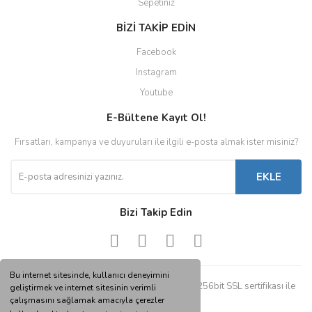
Sepetiniz
BİZİ TAKİP EDİN
Facebook
Instagram
Youtube
E-Bültene Kayıt Ol!
Fırsatları, kampanya ve duyuruları ile ilgili e-posta almak ister misiniz?
EKLE
Bizi Takip Edin
Bu internet sitesinde, kullanıcı deneyimini
© Tüm hakları saklıdır. Kredi kartı bilgileriniz 256bit SSL sertifikası ile
geliştirmek ve internet sitesinin verimli
korunmaktadır.
çalışmasını sağlamak amacıyla çerezler