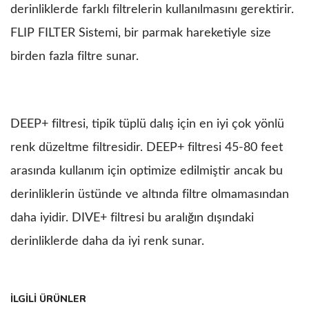
derinliklerde farklı filtrelerin kullanılmasını gerektirir.
FLIP FILTER Sistemi, bir parmak hareketiyle size
birden fazla filtre sunar.
DEEP+ filtresi, tipik tüplü dalış için en iyi çok yönlü
renk düzeltme filtresidir. DEEP+ filtresi 45-80 feet
arasında kullanım için optimize edilmiştir ancak bu
derinliklerin üstünde ve altında filtre olmamasından
daha iyidir. DIVE+ filtresi bu aralığın dışındaki
derinliklerde daha da iyi renk sunar.
Bu ürünün fiyat bilgisi, resim, ürün açıklamalarında ve diğer
İLGİLİ ÜRÜNLER
konularda yetersiz gördüğünüz noktaları öneri formunu kullanarak