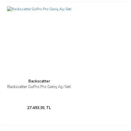
Bu ürüne ilk yorumu siz yapın!
tarafımıza iletebilirsiniz.
Görüş ve önerileriniz için teşekkür ederiz.
Yorum Yaz
Ürün resmi kalitesiz, bozuk veya görüntülenemiyor.
Ürün açıklamasında eksik bilgiler bulunuyor.
Ürün bilgilerinde hatalar bulunuyor.
Ürün fiyatı diğer sitelerden daha pahalı.
Bu ürüne benzer farklı alternatifler olmalı.
Backscatter
Backscatter GoPro Pro Geniş Açı Seti
Gönder
27.493,91 TL