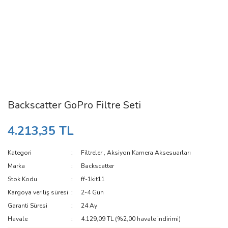
Backscatter GoPro Filtre Seti
4.213,35 TL
Kategori
Filtreler
,
Aksiyon Kamera Aksesuarları
Marka
Backscatter
Stok Kodu
ff-1kit11
Kargoya veriliş süresi
2-4 Gün
Garanti Süresi
24 Ay
Havale
4.129,09 TL (%2,00 havale indirimi)