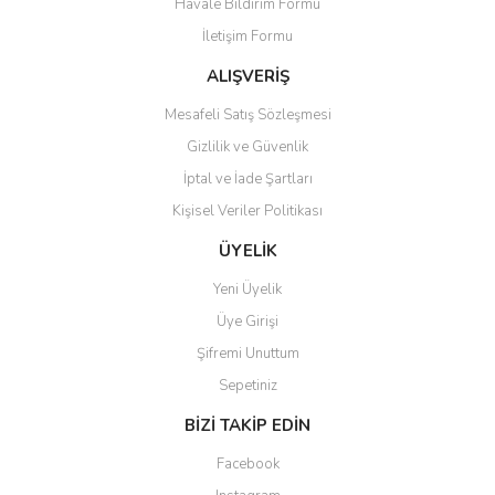
Havale Bildirim Formu
Ürün açıklamasında eksik bilgiler bulunuyor.
İletişim Formu
Ürün bilgilerinde hatalar bulunuyor.
Ürün fiyatı diğer sitelerden daha pahalı.
ALIŞVERİŞ
Bu ürüne benzer farklı alternatifler olmalı.
Mesafeli Satış Sözleşmesi
Gizlilik ve Güvenlik
İptal ve İade Şartları
Kişisel Veriler Politikası
Gönder
ÜYELİK
Yeni Üyelik
Üye Girişi
Şifremi Unuttum
Sepetiniz
BİZİ TAKİP EDİN
Facebook