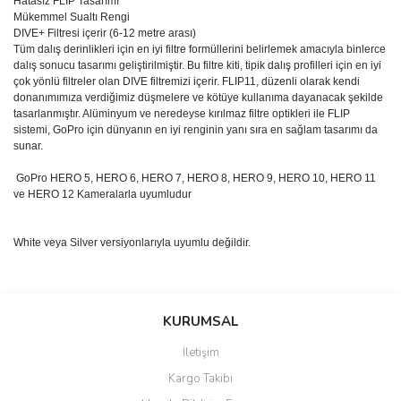
Hatasız FLIP Tasarımı
Mükemmel Sualtı Rengi
DIVE+ Filtresi içerir (6-12 metre arası)
Tüm dalış derinlikleri için en iyi filtre formüllerini belirlemek amacıyla binlerce
dalış sonucu tasarımı geliştirilmiştir. Bu filtre kiti, tipik dalış profilleri için en iyi
çok yönlü filtreler olan DIVE filtremizi içerir. FLIP11, düzenli olarak kendi
donanımımıza verdiğimiz düşmelere ve kötüye kullanıma dayanacak şekilde
tasarlanmıştır. Alüminyum ve neredeyse kırılmaz filtre optikleri ile FLIP
sistemi, GoPro için dünyanın en iyi renginin yanı sıra en sağlam tasarımı da
sunar.
GoPro HERO 5, HERO 6, HERO 7, HERO 8, HERO 9, HERO 10, HERO 11
ve HERO 12 Kameralarla uyumludur
White veya Silver versiyonlarıyla uyumlu değildir.
Bu ürünün fiyat bilgisi, resim, ürün açıklamalarında ve diğer
konularda yetersiz gördüğünüz noktaları öneri formunu kullanarak
Bu ürüne ilk yorumu siz yapın!
KURUMSAL
tarafımıza iletebilirsiniz.
Görüş ve önerileriniz için teşekkür ederiz.
İletişim
Yorum Yaz
Kargo Takibi
Ürün resmi kalitesiz, bozuk veya görüntülenemiyor.