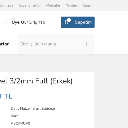
kkımızda
Sipariş Takibi
Markalar
Yardım
İletişim
Üye Ol
Giriş Yap
Sepetim
/
rlar
el 3/2mm Full (Erkek)
3 TL
Dalış Malzemeleri
,
Elbiseler
Bare
ABGKMUV9