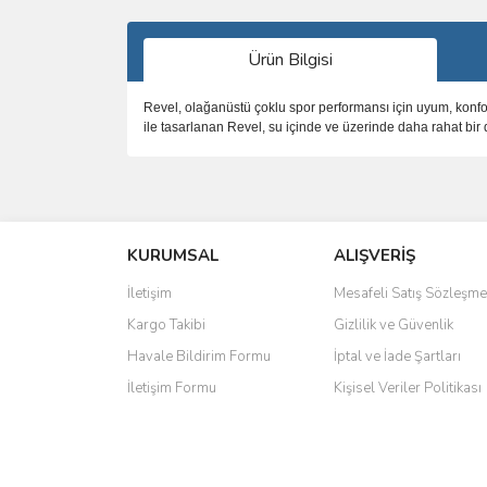
Ürün Bilgisi
Revel, olağanüstü çoklu spor performansı için uyum, konfor 
ile tasarlanan Revel, su içinde ve üzerinde daha rahat bir d
Bu ürünün fiyat bilgisi, resim, ürün açıklamalarında 
Görüş ve önerileriniz için teşekkür ederiz.
KURUMSAL
ALIŞVERİŞ
Ürün resmi kalitesiz, bozuk veya görüntülenemiyo
Ürün açıklamasında eksik bilgiler bulunuyor.
İletişim
Mesafeli Satış Sözleşme
Ürün bilgilerinde hatalar bulunuyor.
Kargo Takibi
Gizlilik ve Güvenlik
Ürün fiyatı diğer sitelerden daha pahalı.
Havale Bildirim Formu
İptal ve İade Şartları
Bu ürüne benzer farklı alternatifler olmalı.
İletişim Formu
Kişisel Veriler Politikası