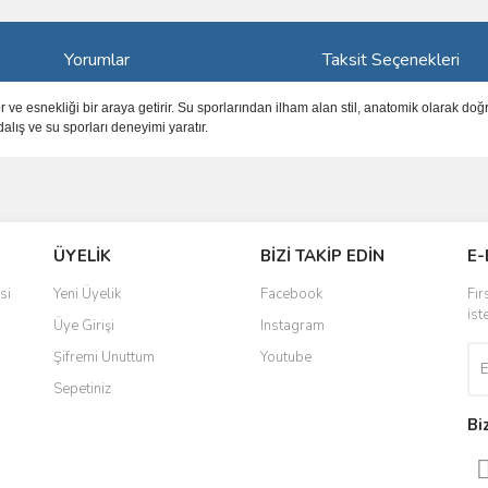
Yorumlar
Taksit Seçenekleri
ve esnekliği bir araya getirir. Su sporlarından ilham alan stil, anatomik olarak doğr
alış ve su sporları deneyimi yaratır.
ve diğer konularda yetersiz gördüğünüz noktaları öneri formunu kullanarak taraf
Bu ürüne ilk yorumu siz yapın!
ÜYELİK
BİZİ TAKİP EDİN
E-
r.
Yorum Yaz
si
Yeni Üyelik
Facebook
Fır
ist
Üye Girişi
Instagram
Şifremi Unuttum
Youtube
Sepetiniz
Bi