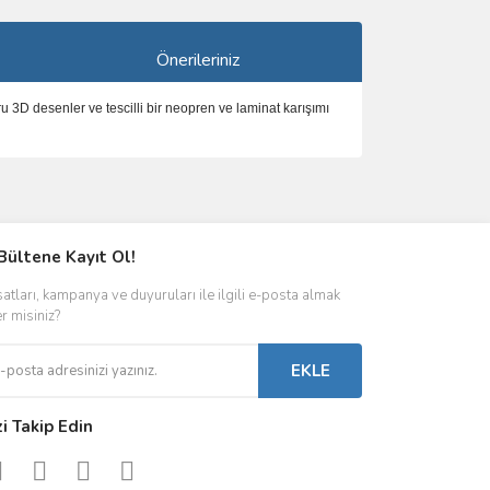
Önerileriniz
u 3D desenler ve tescilli bir neopren ve laminat karışımı
ımıza iletebilirsiniz.
Bültene Kayıt Ol!
satları, kampanya ve duyuruları ile ilgili e-posta almak
er misiniz?
EKLE
zi Takip Edin