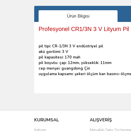
Ürün Bilgisi
Profesyonel CR1/3N 3 V Lityum Pil
pil tipi: CR-1/3N 3 V endüstriyel pil
akü gerilimi: 3 V
pil kapasitesi: 170 mah
pil boyutu: çap: 12mm, yükseklik: 11mm
cep menşei: guangdong Çin
uygulama kapsamı: şekeri ölçüm kan basıncı ölçme ci
Bu ürünün fiyat bilgisi, resim, ürün açıklamalarında 
Görüş ve önerileriniz için teşekkür ederiz.
KURUMSAL
ALIŞVERİŞ
Ürün resmi kalitesiz, bozuk veya görüntülenemiyo
Ürün açıklamasında eksik bilgiler bulunuyor.
İletişim
Mesafeli Satış Sözleşme