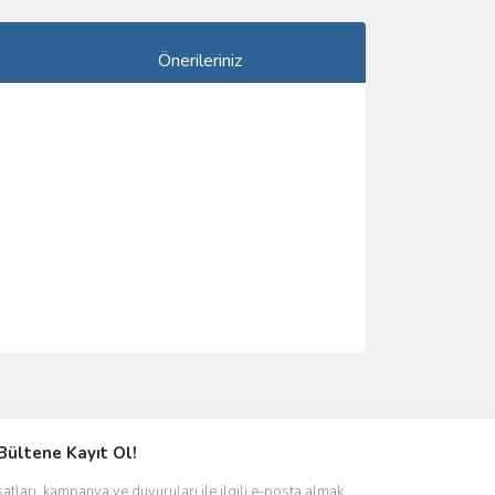
Önerileriniz
ımıza iletebilirsiniz.
Bültene Kayıt Ol!
satları, kampanya ve duyuruları ile ilgili e-posta almak