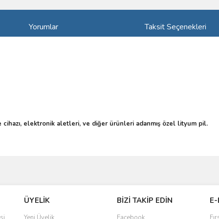
Yorumlar
Taksit Seçenekleri
hazı, elektronik aletleri, ve diğer ürünleri adanmış özel lityum pil.
ve diğer konularda yetersiz gördüğünüz noktaları öneri formunu kullanarak taraf
Bu ürüne ilk yorumu siz yapın!
ÜYELİK
BİZİ TAKİP EDİN
E-
r.
Yorum Yaz
si
Yeni Üyelik
Facebook
Fır