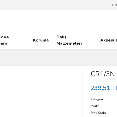
Ha
ik ve
Dalış
Koruma
Aksesua
era
Malzemeleri
CR1/3N 
239,51 T
Kategori
Marka
Stok Kodu