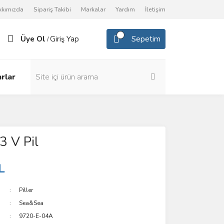
kkımızda
Sipariş Takibi
Markalar
Yardım
İletişim
Üye Ol
Giriş Yap
Sepetim
/
rlar
3 V Pil
L
Piller
Sea&Sea
9720-E-04A