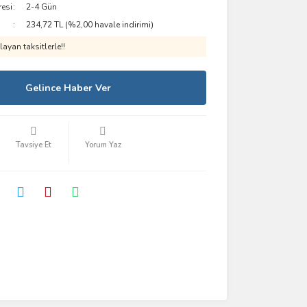
resi
2-4 Gün
234,72 TL (%2,00 havale indirimi)
ayan taksitlerle!!
Gelince Haber Ver
Tavsiye Et
Yorum Yaz