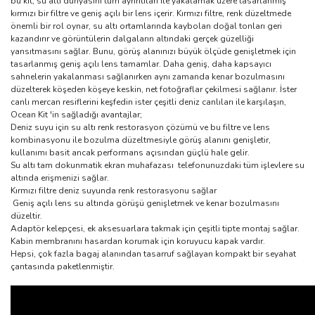
bu kit, su altı dünyasını tüm ayrıntıları ile yakalamak üzere tasarlanmış
kırmızı bir filtre ve geniş açılı bir lens içerir. Kırmızı filtre, renk düzeltmede
önemli bir rol oynar, su altı ortamlarında kaybolan doğal tonları geri
kazandırır ve görüntülerin dalgaların altındaki gerçek güzelliği
yansıtmasını sağlar. Bunu, görüş alanınızı büyük ölçüde genişletmek için
tasarlanmış geniş açılı lens tamamlar. Daha geniş, daha kapsayıcı
sahnelerin yakalanması sağlanırken aynı zamanda kenar bozulmasını
düzelterek köşeden köşeye keskin, net fotoğraflar çekilmesi sağlanır. İster
canlı mercan resiflerini keşfedin ister çeşitli deniz canlıları ile karşılaşın,
Ocean Kit 'in sağladığı avantajlar;
Deniz suyu için su altı renk restorasyon çözümü ve bu filtre ve lens
kombinasyonu ile bozulma düzeltmesiyle görüş alanını genişletir,
kullanımı basit ancak performans açısından güçlü hale gelir.
Su altı tam dokunmatik ekran muhafazası telefonunuzdaki tüm işlevlere su
altında erişmenizi sağlar.
Kırmızı filtre deniz suyunda renk restorasyonu sağlar
Geniş açılı lens su altında görüşü genişletmek ve kenar bozulmasını
düzeltir.
Adaptör kelepçesi, ek aksesuarlara takmak için çeşitli tipte montaj sağlar.
Kabin membranını hasardan korumak için koruyucu kapak vardır.
Hepsi, çok fazla bagaj alanından tasarruf sağlayan kompakt bir seyahat
çantasında paketlenmiştir.