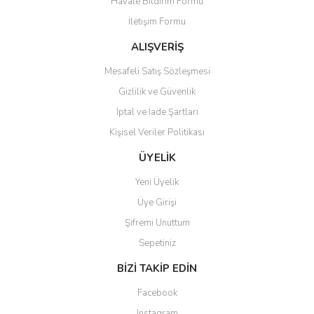
Havale Bildirim Formu
Ürün açıklamasında eksik bilgiler bulunuyor.
İletişim Formu
Ürün bilgilerinde hatalar bulunuyor.
Ürün fiyatı diğer sitelerden daha pahalı.
ALIŞVERİŞ
Bu ürüne benzer farklı alternatifler olmalı.
Mesafeli Satış Sözleşmesi
Gizlilik ve Güvenlik
İptal ve İade Şartları
Kişisel Veriler Politikası
Gönder
ÜYELİK
Yeni Üyelik
Üye Girişi
Şifremi Unuttum
Sepetiniz
BİZİ TAKİP EDİN
Facebook
Instagram