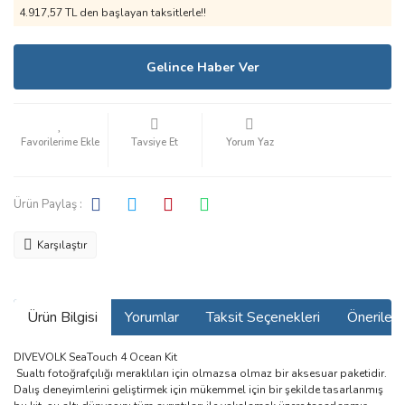
4.917,57 TL den başlayan taksitlerle!!
Gelince Haber Ver
Tavsiye Et
Yorum Yaz
Ürün Paylaş :
Karşılaştır
Ürün Bilgisi
Yorumlar
Taksit Seçenekleri
Önerilerin
DIVEVOLK SeaTouch 4 Ocean Kit
Sualtı fotoğrafçılığı meraklıları için olmazsa olmaz bir aksesuar paketidir.
Dalış deneyimlerini geliştirmek için mükemmel için bir şekilde tasarlanmış