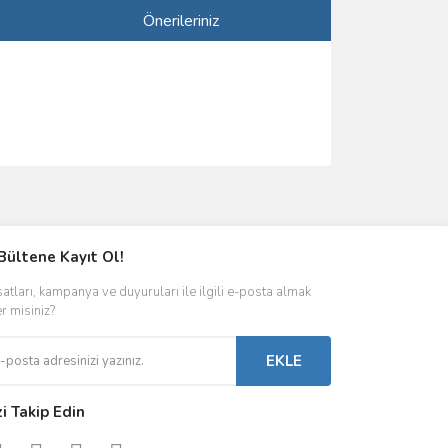
Önerileriniz
ımıza iletebilirsiniz.
Bültene Kayıt Ol!
satları, kampanya ve duyuruları ile ilgili e-posta almak
er misiniz?
EKLE
zi Takip Edin