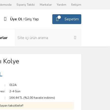
kkımızda
Sipariş Takibi
Markalar
Yardım
İletişim
Üye Ol
Giriş Yap
Sepetim
/
rlar
ı Kolye
L
012A
resi
2-4 Gün
164,44 TL (%2,00 havale indirimi)
ayan taksitlerle!!