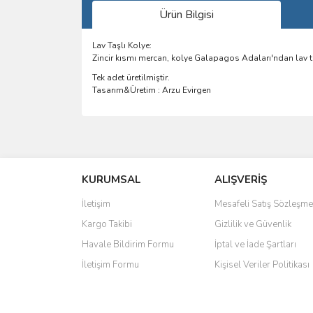
Ürün Bilgisi
Lav Taşlı Kolye:
Zincir kısmı mercan, kolye Galapagos Adaları'ndan lav t
Tek adet üretilmiştir.
Tasarım&Üretim : Arzu Evirgen
Bu ürünün fiyat bilgisi, resim, ürün açıklamalarında 
Görüş ve önerileriniz için teşekkür ederiz.
KURUMSAL
ALIŞVERİŞ
Ürün resmi kalitesiz, bozuk veya görüntülenemiyo
Ürün açıklamasında eksik bilgiler bulunuyor.
İletişim
Mesafeli Satış Sözleşme
Ürün bilgilerinde hatalar bulunuyor.
Kargo Takibi
Gizlilik ve Güvenlik
Ürün fiyatı diğer sitelerden daha pahalı.
Havale Bildirim Formu
İptal ve İade Şartları
Bu ürüne benzer farklı alternatifler olmalı.
İletişim Formu
Kişisel Veriler Politikası