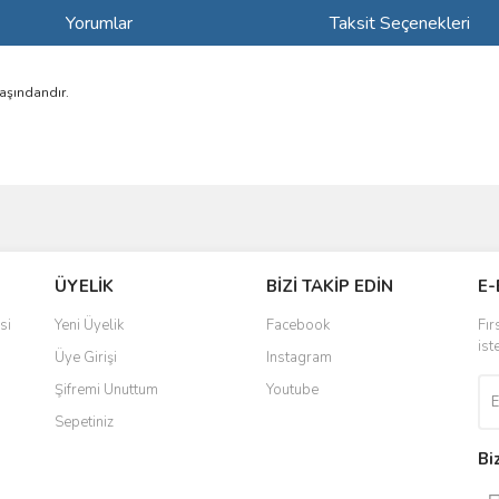
Yorumlar
Taksit Seçenekleri
aşındandır.
ve diğer konularda yetersiz gördüğünüz noktaları öneri formunu kullanarak taraf
Bu ürüne ilk yorumu siz yapın!
ÜYELİK
BİZİ TAKİP EDİN
E-
r.
Yorum Yaz
si
Yeni Üyelik
Facebook
Fır
ist
Üye Girişi
Instagram
Şifremi Unuttum
Youtube
Sepetiniz
Bi