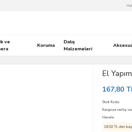
Ha
ik ve
Dalış
Koruma
Aksesua
era
Malzemeleri
El Yapım
167,80 T
Stok Kodu
Kargoya veriliş sü
Havale
18,02 TL den başl