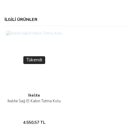
Bu ürünün fiyat bilgisi, resim, ürün açıklamalarında ve diğer
İLGİLİ ÜRÜNLER
konularda yetersiz gördüğünüz noktaları öneri formunu kullanarak
Bu ürüne ilk yorumu siz yapın!
tarafımıza iletebilirsiniz.
Görüş ve önerileriniz için teşekkür ederiz.
Yorum Yaz
Ürün resmi kalitesiz, bozuk veya görüntülenemiyor.
Ürün açıklamasında eksik bilgiler bulunuyor.
Tükendi
Ürün bilgilerinde hatalar bulunuyor.
Ürün fiyatı diğer sitelerden daha pahalı.
Bu ürüne benzer farklı alternatifler olmalı.
Ikelite
Ikelite Sağ El Kabin Tutma Kolu
Gönder
4.550,57 TL