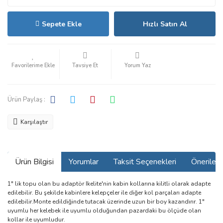
Sepete Ekle
Hızlı Satın Al
Tavsiye Et
Yorum Yaz
Ürün Paylaş :
Karşılaştır
Ürün Bilgisi
Yorumlar
Taksit Seçenekleri
Önerilerin
1" lik topu olan bu adaptör Ikelite'nin kabin kollarına kilitli olarak adapte
edilebilir. Bu şekilde kabinlere kelepçeler ile diğer kol parçaları adapte
edilebilir.Monte edildiğinde tutacak üzerinde uzun bir boy kazandırır. 1"
uyumlu her kelebek ile uyumlu olduğundan pazardaki bu ölçüde olan
kollar ile uyumludur.