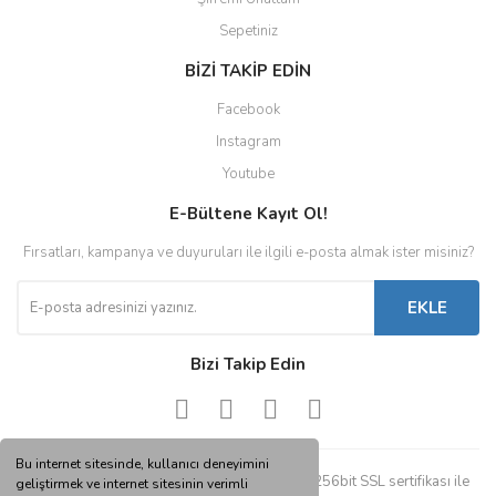
Sepetiniz
BİZİ TAKİP EDİN
Facebook
Instagram
Youtube
E-Bültene Kayıt Ol!
Fırsatları, kampanya ve duyuruları ile ilgili e-posta almak ister misiniz?
EKLE
Bizi Takip Edin
Bu internet sitesinde, kullanıcı deneyimini
© Tüm hakları saklıdır. Kredi kartı bilgileriniz 256bit SSL sertifikası ile
geliştirmek ve internet sitesinin verimli