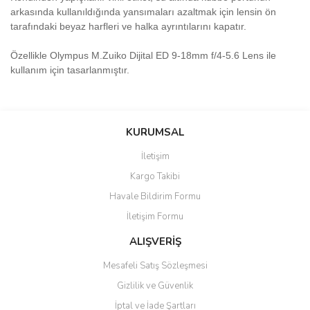
arkasında kullanıldığında yansımaları azaltmak için lensin ön
tarafındaki beyaz harfleri ve halka ayrıntılarını kapatır.
Özellikle Olympus M.Zuiko Dijital ED 9-18mm f/4-5.6 Lens ile
kullanım için tasarlanmıştır.
Bu ürünün fiyat bilgisi, resim, ürün açıklamalarında ve diğer
konularda yetersiz gördüğünüz noktaları öneri formunu kullanarak
Bu ürüne ilk yorumu siz yapın!
KURUMSAL
tarafımıza iletebilirsiniz.
Görüş ve önerileriniz için teşekkür ederiz.
İletişim
Yorum Yaz
Kargo Takibi
Ürün resmi kalitesiz, bozuk veya görüntülenemiyor.
Havale Bildirim Formu
Ürün açıklamasında eksik bilgiler bulunuyor.
İletişim Formu
Ürün bilgilerinde hatalar bulunuyor.
Ürün fiyatı diğer sitelerden daha pahalı.
ALIŞVERİŞ
Bu ürüne benzer farklı alternatifler olmalı.
Mesafeli Satış Sözleşmesi
Gizlilik ve Güvenlik
İptal ve İade Şartları