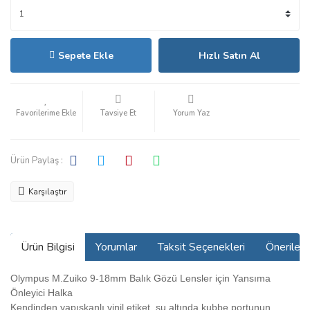
Sepete Ekle
Hızlı Satın Al
Tavsiye Et
Yorum Yaz
Ürün Paylaş :
Karşılaştır
Ürün Bilgisi
Yorumlar
Taksit Seçenekleri
Önerilerin
Olympus M.Zuiko 9-18mm Balık Gözü Lensler için Yansıma
Önleyici Halka
Kendinden yapışkanlı vinil etiket, su altında kubbe portunun