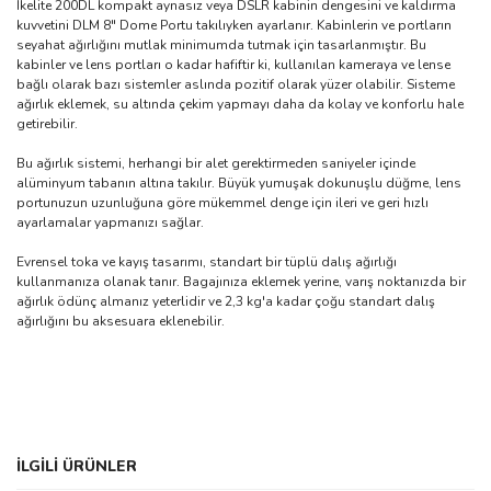
Ikelite 200DL kompakt aynasız veya DSLR kabinin dengesini ve kaldırma
kuvvetini DLM 8" Dome Portu takılıyken ayarlanır. Kabinlerin ve portların
seyahat ağırlığını mutlak minimumda tutmak için tasarlanmıştır. Bu
kabinler ve lens portları o kadar hafiftir ki, kullanılan kameraya ve lense
bağlı olarak bazı sistemler aslında pozitif olarak yüzer olabilir. Sisteme
ağırlık eklemek, su altında çekim yapmayı daha da kolay ve konforlu hale
getirebilir.
Bu ağırlık sistemi, herhangi bir alet gerektirmeden saniyeler içinde
alüminyum tabanın altına takılır. Büyük yumuşak dokunuşlu düğme, lens
portunuzun uzunluğuna göre mükemmel denge için ileri ve geri hızlı
ayarlamalar yapmanızı sağlar.
Evrensel toka ve kayış tasarımı, standart bir tüplü dalış ağırlığı
kullanmanıza olanak tanır. Bagajınıza eklemek yerine, varış noktanızda bir
ağırlık ödünç almanız yeterlidir ve 2,3 kg'a kadar çoğu standart dalış
ağırlığını bu aksesuara eklenebilir.
Bu ürünün fiyat bilgisi, resim, ürün açıklamalarında ve diğer
İLGİLİ ÜRÜNLER
konularda yetersiz gördüğünüz noktaları öneri formunu kullanarak
Bu ürüne ilk yorumu siz yapın!