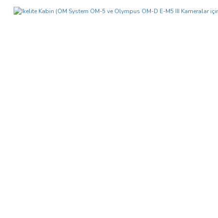
tarafımıza iletebilirsiniz.
Görüş ve önerileriniz için teşekkür ederiz.
Yorum Yaz
Ürün resmi kalitesiz, bozuk veya görüntülenemiyor.
Ürün açıklamasında eksik bilgiler bulunuyor.
Ürün bilgilerinde hatalar bulunuyor.
Ürün fiyatı diğer sitelerden daha pahalı.
Bu ürüne benzer farklı alternatifler olmalı.
Gönder