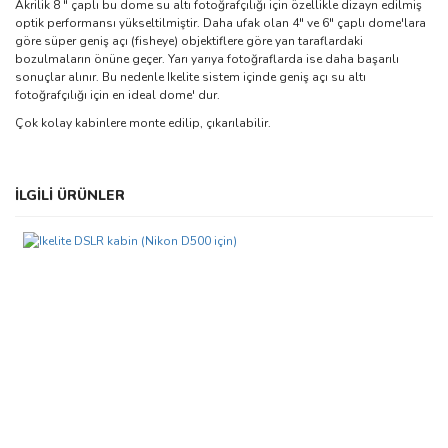
Akrilik 8 " çaplı bu dome su altı fotoğrafçılığı için özellikle dizayn edilmiş
optik performansı yükseltilmiştir. Daha ufak olan 4" ve 6" çaplı dome'lara
göre süper geniş açı (fisheye) objektiflere göre yan taraflardaki
bozulmaların önüne geçer. Yarı yarıya fotoğraflarda ise daha başarılı
sonuçlar alınır. Bu nedenle Ikelite sistem içinde geniş açı su altı
fotoğrafçılığı için en ideal dome' dur.
Çok kolay kabinlere monte edilip, çıkarılabilir.
Bu ürünün fiyat bilgisi, resim, ürün açıklamalarında ve diğer
İLGİLİ ÜRÜNLER
konularda yetersiz gördüğünüz noktaları öneri formunu kullanarak
Bu ürüne ilk yorumu siz yapın!
tarafımıza iletebilirsiniz.
Görüş ve önerileriniz için teşekkür ederiz.
Yorum Yaz
Ürün resmi kalitesiz, bozuk veya görüntülenemiyor.
Ürün açıklamasında eksik bilgiler bulunuyor.
Ürün bilgilerinde hatalar bulunuyor.
Ürün fiyatı diğer sitelerden daha pahalı.
Bu ürüne benzer farklı alternatifler olmalı.