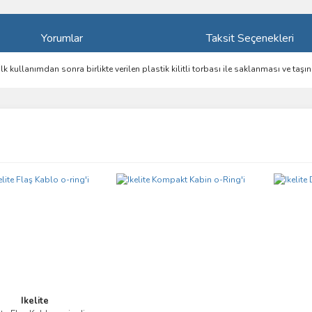
Yorumlar
Taksit Seçenekleri
 İlk kullanımdan sonra birlikte verilen plastik kilitli torbası ile saklanması ve taşın
ve diğer konularda yetersiz gördüğünüz noktaları öneri formunu kullanarak taraf
Bu ürüne ilk yorumu siz yapın!
r.
Yorum Yaz
Ikelite