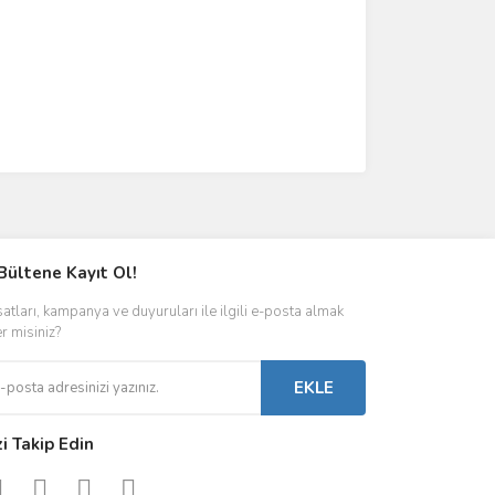
Bültene Kayıt Ol!
satları, kampanya ve duyuruları ile ilgili e-posta almak
er misiniz?
EKLE
zi Takip Edin