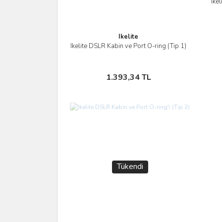
Ikel
Ikelite
Ikelite DSLR Kabin ve Port O-ring (Tip 1)
İncele
Sepete Ekle
1.393,34 TL
Tükendi