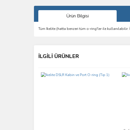
Ürün Bilgisi
Tüm Ikelite (hatta benzeri tüm o-ring'ler ile kullanılabilir.
Bu ürünün fiyat bilgisi, resim, ürün açıklamalarında 
Görüş ve önerileriniz için teşekkür ederiz.
İLGİLİ ÜRÜNLER
Ürün resmi kalitesiz, bozuk veya görüntülenemiyo
Ürün açıklamasında eksik bilgiler bulunuyor.
Ürün bilgilerinde hatalar bulunuyor.
Ürün fiyatı diğer sitelerden daha pahalı.
Bu ürüne benzer farklı alternatifler olmalı.