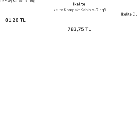
ite Flaş Kablo o-ring'i
İncele
Ikelite
Gönder
Ikelite Kompakt Kabin o-Ring'i
İncele
Sepete
Ikelite D
81,28 TL
Ekle
Sepete Ekle
783,75 TL