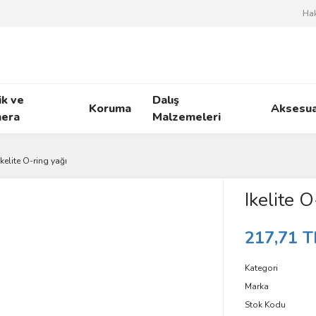
Ha
ik ve
Dalış
Koruma
Aksesua
era
Malzemeleri
Ikelite O-ring yağı
Ikelite O
217,71 T
Kategori
Marka
Stok Kodu