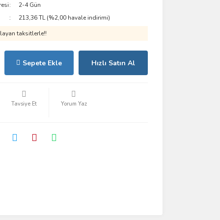
resi
2-4 Gün
213,36 TL (%2,00 havale indirimi)
ayan taksitlerle!!
Sepete Ekle
Hızlı Satın Al
Tavsiye Et
Yorum Yaz