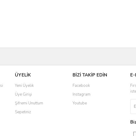
ÜYELİK
BİZİ TAKİP EDİN
E-
si
Yeni Üyelik
Facebook
Fır
ist
Üye Girişi
Instagram
Şifremi Unuttum
Youtube
Sepetiniz
Bi