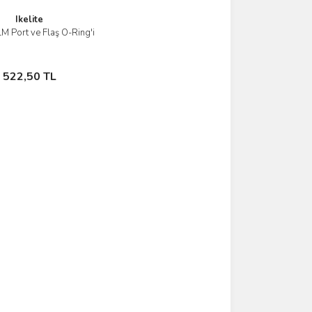
Ikelite
LM Port ve Flaş O-Ring'i
İncele
Sepete Ekle
522,50 TL