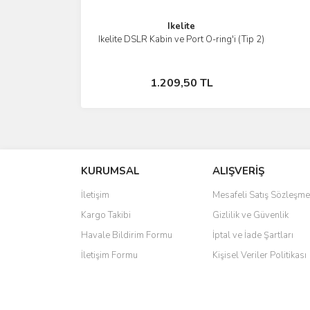
Ikelite
Ikelite DSLR Kabin ve Port O-ring'i (Tip 2)
İncele
Stokta Yok
1.209,50 TL
KURUMSAL
ALIŞVERİŞ
İletişim
Mesafeli Satış Sözleşme
Kargo Takibi
Gizlilik ve Güvenlik
Havale Bildirim Formu
İptal ve İade Şartları
İletişim Formu
Kişisel Veriler Politikası