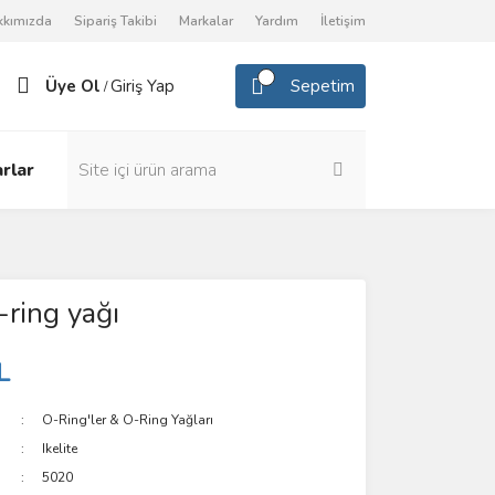
kkımızda
Sipariş Takibi
Markalar
Yardım
İletişim
Üye Ol
Giriş Yap
Sepetim
/
rlar
-ring yağı
L
O-Ring'ler & O-Ring Yağları
Ikelite
5020