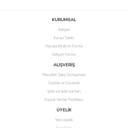
Bu ürünün fiyat bilgisi, resim, ürün açıklamalarında ve diğer
konularda yetersiz gördüğünüz noktaları öneri formunu kullanarak
Bu ürüne ilk yorumu siz yapın!
KURUMSAL
tarafımıza iletebilirsiniz.
Görüş ve önerileriniz için teşekkür ederiz.
İletişim
Yorum Yaz
Kargo Takibi
Ürün resmi kalitesiz, bozuk veya görüntülenemiyor.
Havale Bildirim Formu
Ürün açıklamasında eksik bilgiler bulunuyor.
İletişim Formu
Ürün bilgilerinde hatalar bulunuyor.
Ürün fiyatı diğer sitelerden daha pahalı.
ALIŞVERİŞ
Bu ürüne benzer farklı alternatifler olmalı.
Mesafeli Satış Sözleşmesi
Gizlilik ve Güvenlik
İptal ve İade Şartları
Kişisel Veriler Politikası
Gönder
ÜYELİK
Yeni Üyelik