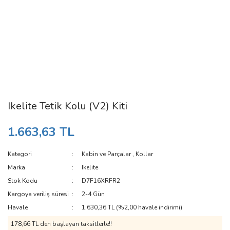
Ikelite Tetik Kolu (V2) Kiti
1.663,63 TL
Kategori
Kabin ve Parçalar
,
Kollar
Marka
Ikelite
Stok Kodu
D7F16XRFR2
Kargoya veriliş süresi
2-4 Gün
Havale
1.630,36 TL (%2,00 havale indirimi)
178,66 TL den başlayan taksitlerle!!