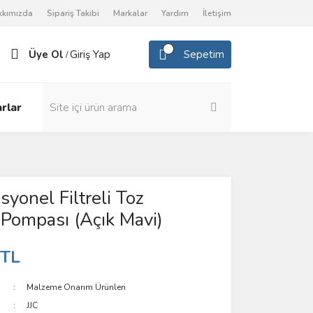
kkımızda
Sipariş Takibi
Markalar
Yardım
İletişim
Üye Ol
Giriş Yap
Sepetim
/
rlar
syonel Filtreli Toz
 Pompası (Açık Mavi)
 TL
Malzeme Onarım Ürünleri
JJC