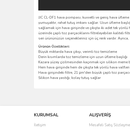
JJC CL-DF1 hava pompası, kuvvetli ve geniş hava üfleme öz
yumuşaktır, rahat tutuş imkanı sağlar. Uzun üfleme başlığı
sağlamak için hava girişinde ve çıkışta iki adet tek yönlü 
üzerinde çaplı toz parçacıklarını filtreleyebilen kaliteli fi
seri ürününüzün seçenekleriniz için üç renk vardır. Ayrıca,
Ürünün Özellikleri:
Büyük miktarda hava çıkışı, verimli toz temizleme
Derin kısımlarda toz temizleme için uzun üfleme başlığı
Kazara yüzey çizilmesinden kaçınmak için silikon meme b
Hem hava girişinde hem de çıkışta tek yönlü hava valfleri
Hava girişindeki filtre, 21 μm'den büyük çaplı toz parçacı
Silikon hava yastığı, kolay tutuş sağlar
Bu ürünün fiyat bilgisi, resim, ürün açıklamalarında 
Görüş ve önerileriniz için teşekkür ederiz.
KURUMSAL
ALIŞVERİŞ
Ürün resmi kalitesiz, bozuk veya görüntülenemiyo
Ürün açıklamasında eksik bilgiler bulunuyor.
İletişim
Mesafeli Satış Sözleşme