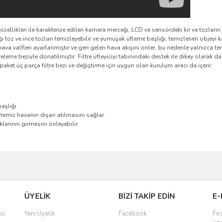
ellikleri ile karakterize edilen kamera merceği, LCD ve sensördeki kir ve tozların 
 toz ve ince tozları temizleyebilir ve yumuşak üfleme başlığı, temizlenen objeyi k
hava valfleri ayarlanmıştır ve geri gelen hava akışını önler, bu nedenle yalnızca tem
ltreleme beziyle donatılmıştır. Filtre üfleyiciyi tabınındaki destek ile dikey olarak da
 paket üç parça filtre bezi ve değiştirme için uygun olan kurulum aracı da içerir.
aşlığı
 temiz havanın dışarı atılmasını sağlar
klarının girmesini önleyebilir
ve diğer konularda yetersiz gördüğünüz noktaları öneri formunu kullanarak taraf
Bu ürüne ilk yorumu siz yapın!
ÜYELİK
BİZİ TAKİP EDİN
E-
r.
Yorum Yaz
si
Yeni Üyelik
Facebook
Fır