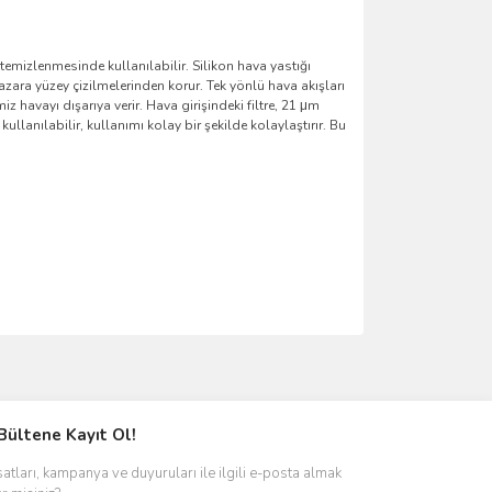
temizlenmesinde kullanılabilir. Silikon hava yastığı
azara yüzey çizilmelerinden korur. Tek yönlü hava akışları
iz havayı dışarıya verir. Hava girişindeki filtre, 21 μm
 kullanılabilir, kullanımı kolay bir şekilde kolaylaştırır. Bu
ımıza iletebilirsiniz.
Bültene Kayıt Ol!
satları, kampanya ve duyuruları ile ilgili e-posta almak