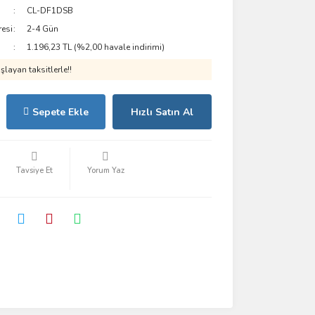
CL-DF1DSB
resi
2-4 Gün
1.196,23 TL (%2,00 havale indirimi)
layan taksitlerle!!
Sepete Ekle
Hızlı Satın Al
Tavsiye Et
Yorum Yaz