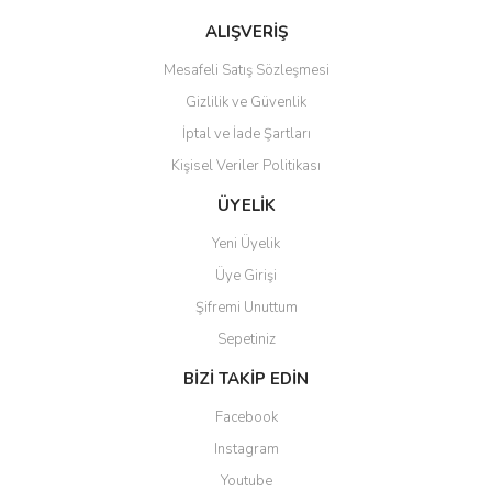
Ürün fiyatı diğer sitelerden daha pahalı.
ALIŞVERİŞ
Bu ürüne benzer farklı alternatifler olmalı.
Mesafeli Satış Sözleşmesi
Gizlilik ve Güvenlik
İptal ve İade Şartları
Kişisel Veriler Politikası
Gönder
ÜYELİK
Yeni Üyelik
Üye Girişi
Şifremi Unuttum
Sepetiniz
BİZİ TAKİP EDİN
Facebook
Instagram
Youtube