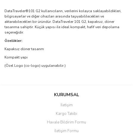
DataTraveler®101 G2 kullanıcıların, verilerini kolayca saklayabildikleri,
bilgisayarlar ve diğer cihazları arasında taşıyabililecekleri ve
aktarabilecekleri bir üründür. DataTraveler 101 G2, kapaksız, döner
tasarıma sahiptir. Küçük yapısı ile ideal kompakt, hafif veri depolama
seçeneğidir.
Özellikler:
Kapaksız döner tasarım
Kompakt yapı
(Özel Logo (co-logo) uygulanabilir.)
Bu ürünün fiyat bilgisi, resim, ürün açıklamalarında ve diğer
konularda yetersiz gördüğünüz noktaları öneri formunu kullanarak
Bu ürüne ilk yorumu siz yapın!
KURUMSAL
tarafımıza iletebilirsiniz.
Görüş ve önerileriniz için teşekkür ederiz.
İletişim
Yorum Yaz
Kargo Takibi
Ürün resmi kalitesiz, bozuk veya görüntülenemiyor.
Havale Bildirim Formu
Ürün açıklamasında eksik bilgiler bulunuyor.
İletişim Formu
Ürün bilgilerinde hatalar bulunuyor.