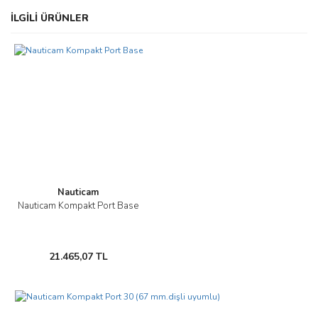
Bu ürünün fiyat bilgisi, resim, ürün açıklamalarında ve diğer
İLGİLİ ÜRÜNLER
konularda yetersiz gördüğünüz noktaları öneri formunu kullanarak
Bu ürüne ilk yorumu siz yapın!
tarafımıza iletebilirsiniz.
Görüş ve önerileriniz için teşekkür ederiz.
Yorum Yaz
Ürün resmi kalitesiz, bozuk veya görüntülenemiyor.
Ürün açıklamasında eksik bilgiler bulunuyor.
Ürün bilgilerinde hatalar bulunuyor.
Ürün fiyatı diğer sitelerden daha pahalı.
Bu ürüne benzer farklı alternatifler olmalı.
Nauticam
Nauticam Kompakt Port Base
21.465,07 TL
Gönder