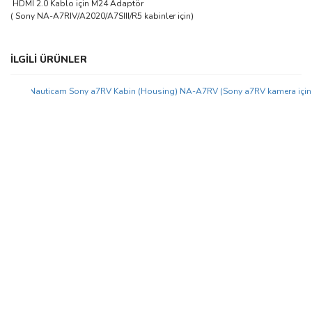
HDMI 2.0 Kablo için M24 Adaptör
( Sony NA-A7RIV/A2020/A7SIII/R5 kabinler için)
Bu ürünün fiyat bilgisi, resim, ürün açıklamalarında ve diğer
İLGİLİ ÜRÜNLER
konularda yetersiz gördüğünüz noktaları öneri formunu kullanarak
Bu ürüne ilk yorumu siz yapın!
tarafımıza iletebilirsiniz.
Görüş ve önerileriniz için teşekkür ederiz.
Yeni
Yorum Yaz
Ürün resmi kalitesiz, bozuk veya görüntülenemiyor.
Ürün açıklamasında eksik bilgiler bulunuyor.
Ürün bilgilerinde hatalar bulunuyor.
Ürün fiyatı diğer sitelerden daha pahalı.
Bu ürüne benzer farklı alternatifler olmalı.
Gönder