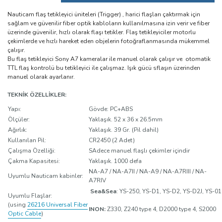
Nauticam flaş tetikleyici üniteleri (Trigger) , harici flaşları çaktırmak için
sağlam ve güvenilir fiber optik kabloların kullanılmasına izin verir ve fiber
üzerinde güvenilir, hızlı olarak flaşı tetikler. Flaş tetikleyiciler motorlu
çekimlerde ve hızlı hareket eden objelerin fotoğraflanmasında mükemmel
çalışır.
Bu flaş tetikleyici Sony A7 kameralar ile manuel olarak çalışır ve otomatik
TTL flaş kontrolü bu tetikleyici ile çalışmaz. Işık gücü sflaşın üzerinden
manuel olarak ayarlanır.
TEKNIK ÖZELLIKLER:
Yapı:
Gövde: PC+ABS
Ölçüler:
Yaklaşık. 52 x 36 x 26.5mm
Ağırlık:
Yaklaşık. 39 Gr. (Pil dahil)
Kullanılan Pil:
CR2450 (2 Adet)
Çalışma Özelliği:
SAdece manuel flaşlı çekimler içindir
Çakma Kapasitesi:
Yaklaşık. 1000 defa
NA-A7 / NA-A7II / NA-A9 / NA-A7RIII / NA-
Uyumlu Nauticam kabinler:
A7RIV
Sea&Sea
: YS-250, YS-D1, YS-D2, YS-D2J, YS-01
Uyumlu Flaşlar:
(using
26216 Universal Fiber
INON:
Z330, Z240 type 4, D2000 type 4, S2000
Optic Cable
)