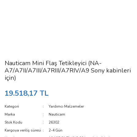
Nauticam Mini Flaş Tetikleyici (NA-
A7/A7II/A7III/A7RIII/A7RIV/A9 Sony kabinleri
için)
19.518,17 TL
Kategori
Yardımcı Malzemeler
Marka
Nauticam
Stok Kodu
26302
Kargoya veriliş süresi
2-4 Gün