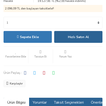
Havale
19.127,81 TL (%2,00 havale indirimi)
2.096,09 TL den başlayan taksitlerle!!
Sepete Ekle
Hızlı Satın Al
Tavsiye Et
Yorum Yaz
Ürün Paylaş :
Karşılaştır
Ürün Bilgisi
Yorumlar
Taksit Seçenekleri
Önerilerin