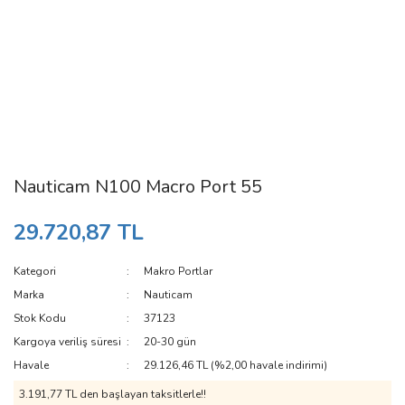
Nauticam N100 Macro Port 55
29.720,87 TL
Kategori
Makro Portlar
Marka
Nauticam
Stok Kodu
37123
Kargoya veriliş süresi
20-30 gün
Havale
29.126,46 TL (%2,00 havale indirimi)
3.191,77 TL den başlayan taksitlerle!!