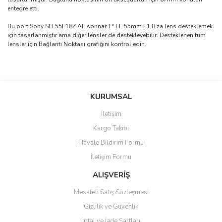
entegre etti.
Bu port Sony SEL55F18Z AE sonnar T* FE 55mm F1.8 za lens desteklemek
için tasarlanmıştır ama diğer lensler de destekleyebilir. Desteklenen tüm
lensler için Bağlantı Noktası grafiğini kontrol edin.
Bu ürünün fiyat bilgisi, resim, ürün açıklamalarında ve diğer
konularda yetersiz gördüğünüz noktaları öneri formunu kullanarak
Bu ürüne ilk yorumu siz yapın!
KURUMSAL
tarafımıza iletebilirsiniz.
Görüş ve önerileriniz için teşekkür ederiz.
İletişim
Yorum Yaz
Kargo Takibi
Ürün resmi kalitesiz, bozuk veya görüntülenemiyor.
Havale Bildirim Formu
Ürün açıklamasında eksik bilgiler bulunuyor.
İletişim Formu
Ürün bilgilerinde hatalar bulunuyor.
Ürün fiyatı diğer sitelerden daha pahalı.
ALIŞVERİŞ
Bu ürüne benzer farklı alternatifler olmalı.
Mesafeli Satış Sözleşmesi
Gizlilik ve Güvenlik
İptal ve İade Şartları