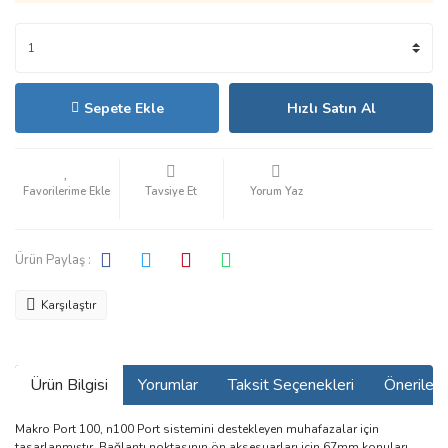
Sepete Ekle
Hızlı Satın Al
Tavsiye Et
Yorum Yaz
Ürün Paylaş :
Karşılaştır
Ürün Bilgisi
Yorumlar
Taksit Seçenekleri
Önerilerin
Makro Port 100, n100 Port sistemini destekleyen muhafazalar için
tasarlanmıştır. Bağlantı noktasının ön aksesuarları için 67mm konuları