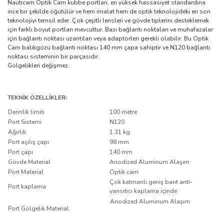
Nauticam Optik Cam kubbe portları, en yüksek hassasiyet standardına
ince bir şekilde öğütülür ve hem imalat hem de optik teknolojideki en son
teknolojiyi temsil eder. Çok çeşitli lensleri ve gövde tiplerini desteklemek
için farklı boyut portları mevcuttur. Bazı bağlantı noktaları ve muhafazalar
için bağlantı noktası uzantıları veya adaptörleri gerekli olabilir. Bu Optik
Cam balıkgözü bağlantı noktası 140 mm çapa sahiptir ve N120 bağlantı
noktası sisteminin bir parçasıdır.
Gölgelikleri değişmez.
TEKNIK ÖZELLIKLER:
Derinlik limiti
100 metre
Port Sistemi
N120
Ağırlık
1.31 kg
Port açılış çapı
98 mm
Port çapı
140 mm
Gövde Material
Anodized Aluminum Alaşım
Port Material
Optik cam
Çok katmanlı geniş bant anti-
Port kaplama
yansıtıcı kaplama içinde
Anodized Aluminum Alaşım
Port Gölgelik Material