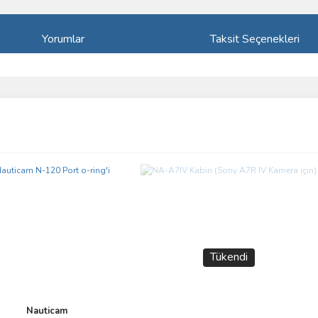
Yorumlar
Taksit Seçenekleri
ve diğer konularda yetersiz gördüğünüz noktaları öneri formunu kullanarak taraf
Bu ürüne ilk yorumu siz yapın!
r.
Yorum Yaz
Tükendi
Nauticam
Gönder