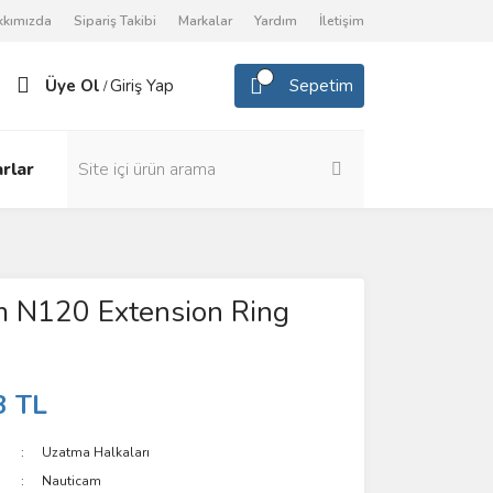
kkımızda
Sipariş Takibi
Markalar
Yardım
İletişim
Üye Ol
Giriş Yap
Sepetim
/
rlar
m N120 Extension Ring
3 TL
Uzatma Halkaları
Nauticam