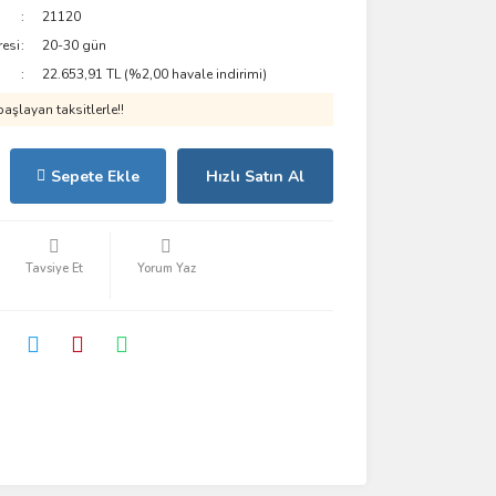
21120
resi
20-30 gün
22.653,91 TL (%2,00 havale indirimi)
aşlayan taksitlerle!!
Sepete Ekle
Hızlı Satın Al
Tavsiye Et
Yorum Yaz