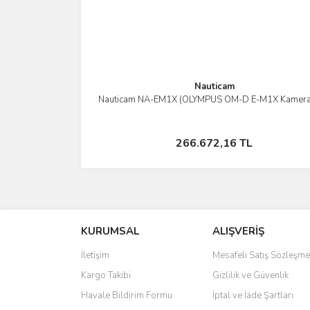
Nauticam
Nauticam NA-EM1X (OLYMPUS OM-D E-M1X Kamera 
İncele
Stokta Yok
266.672,16 TL
KURUMSAL
ALIŞVERİŞ
İletişim
Mesafeli Satış Sözleşme
Kargo Takibi
Gizlilik ve Güvenlik
Havale Bildirim Formu
İptal ve İade Şartları