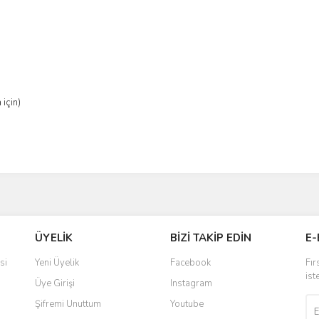
için)
ÜYELİK
BİZİ TAKİP EDİN
E-
si
Yeni Üyelik
Facebook
Fır
ist
Üye Girişi
Instagram
Şifremi Unuttum
Youtube