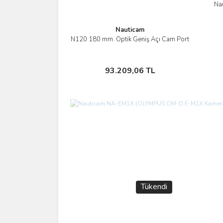
Nau
Nauticam
N120 180 mm. Optik Geniş Açı Cam Port
İncele
Sepete Ekle
93.209,06 TL
Tükendi