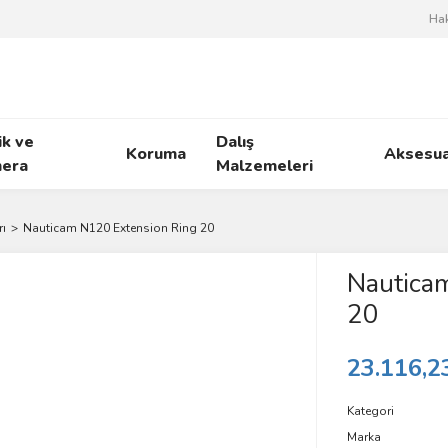
Ha
ik ve
Dalış
Koruma
Aksesua
era
Malzemeleri
ı
Nauticam N120 Extension Ring 20
Nautica
20
23.116,2
Kategori
Marka