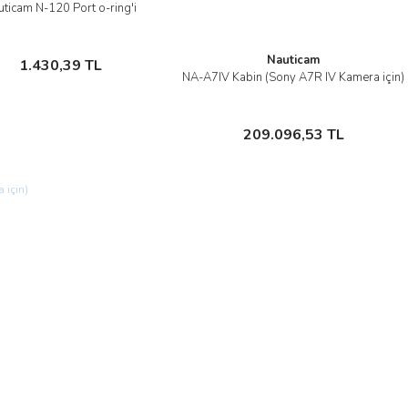
ticam N-120 Port o-ring'i
İncele
Sepete Ekle
Nauticam
1.430,39 TL
NA-A7IV Kabin (Sony A7R IV Kamera için)
İncele
Stokta Yok
209.096,53 TL