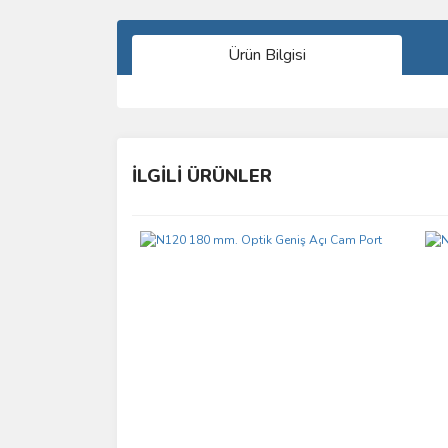
Ürün Bilgisi
Bu ürünün fiyat bilgisi, resim, ürün açıklamalarında 
Görüş ve önerileriniz için teşekkür ederiz.
İLGİLİ ÜRÜNLER
Ürün resmi kalitesiz, bozuk veya görüntülenemiyo
Ürün açıklamasında eksik bilgiler bulunuyor.
Ürün bilgilerinde hatalar bulunuyor.
Ürün fiyatı diğer sitelerden daha pahalı.
Bu ürüne benzer farklı alternatifler olmalı.