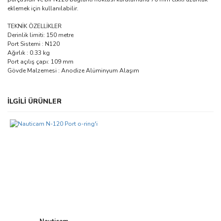
eklemek için kullanılabilir.
TEKNİK ÖZELLİKLER
Derinlik limiti: 150 metre
Port Sistemi : N120
Ağırlık : 0.33 kg
Port açılış çapı: 109 mm
Gövde Malzemesi : Anodize Alüminyum Alaşım
Bu ürünün fiyat bilgisi, resim, ürün açıklamalarında ve diğer
İLGİLİ ÜRÜNLER
konularda yetersiz gördüğünüz noktaları öneri formunu kullanarak
Bu ürüne ilk yorumu siz yapın!
tarafımıza iletebilirsiniz.
Görüş ve önerileriniz için teşekkür ederiz.
Yorum Yaz
Ürün resmi kalitesiz, bozuk veya görüntülenemiyor.
Ürün açıklamasında eksik bilgiler bulunuyor.
Ürün bilgilerinde hatalar bulunuyor.
Ürün fiyatı diğer sitelerden daha pahalı.
Bu ürüne benzer farklı alternatifler olmalı.