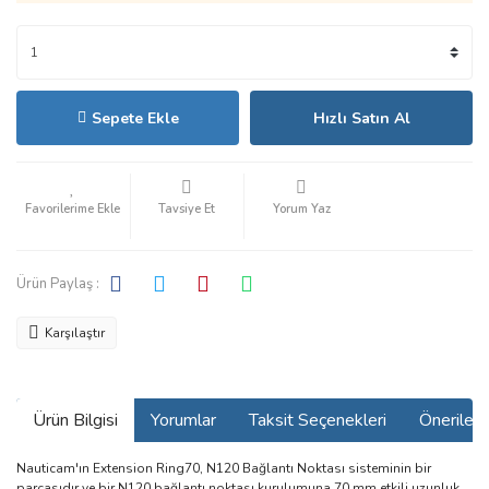
Sepete Ekle
Hızlı Satın Al
Tavsiye Et
Yorum Yaz
Ürün Paylaş :
Karşılaştır
Ürün Bilgisi
Yorumlar
Taksit Seçenekleri
Önerilerin
Nauticam'ın Extension Ring70, N120 Bağlantı Noktası sisteminin bir
parçasıdır ve bir N120 bağlantı noktası kurulumuna 70 mm etkili uzunluk