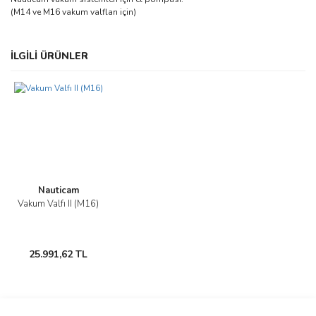
(M14 ve M16 vakum valfları için)
Bu ürünün fiyat bilgisi, resim, ürün açıklamalarında ve diğer
İLGİLİ ÜRÜNLER
konularda yetersiz gördüğünüz noktaları öneri formunu kullanarak
Bu ürüne ilk yorumu siz yapın!
tarafımıza iletebilirsiniz.
Görüş ve önerileriniz için teşekkür ederiz.
Yorum Yaz
Ürün resmi kalitesiz, bozuk veya görüntülenemiyor.
Ürün açıklamasında eksik bilgiler bulunuyor.
Ürün bilgilerinde hatalar bulunuyor.
Ürün fiyatı diğer sitelerden daha pahalı.
Nauticam
Bu ürüne benzer farklı alternatifler olmalı.
Vakum Valfı II (M16)
25.991,62 TL
Gönder