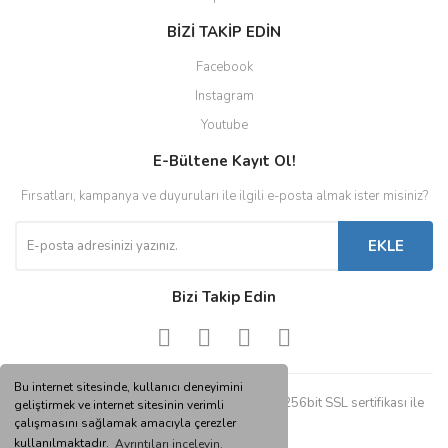
BİZİ TAKİP EDİN
Facebook
Instagram
Youtube
E-Bültene Kayıt Ol!
Fırsatları, kampanya ve duyuruları ile ilgili e-posta almak ister misiniz?
EKLE
Bizi Takip Edin
Bu internet sitesinde, kullanıcı deneyimini
© Tüm hakları saklıdır. Kredi kartı bilgileriniz 256bit SSL sertifikası ile
geliştirmek ve internet sitesinin verimli
korunmaktadır.
çalışmasını sağlamak amacıyla çerezler
kullanılmaktadır.
Ayrıntıları inceleyin.