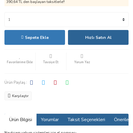
390,64 TL den başlayan taksitlerle!!
Sepete Ekle
Hızlı Satın Al
Tavsiye Et
Yorum Yaz
Ürün Paylaş :
Karşılaştır
Ürün Bilgisi
Yorumlar
Taksit Seçenekleri
Önerilerin
Nauticam vakum sistemleri için el pompası.