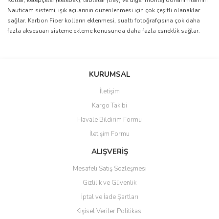
Kollar, kelepçeler (kelebek), tablalar (tray) ve diğer montaj donanımlarının
Nauticam sistemi, ışık açılarının düzenlenmesi için çok çeşitli olanaklar
sağlar. Karbon Fiber kolların eklenmesi, sualtı fotoğrafçısına çok daha
fazla aksesuarı sisteme ekleme konusunda daha fazla esneklik sağlar.
Bu ürünün fiyat bilgisi, resim, ürün açıklamalarında ve diğer
konularda yetersiz gördüğünüz noktaları öneri formunu kullanarak
Bu ürüne ilk yorumu siz yapın!
tarafımıza iletebilirsiniz.
KURUMSAL
Görüş ve önerileriniz için teşekkür ederiz.
İletişim
Yorum Yaz
Ürün resmi kalitesiz, bozuk veya görüntülenemiyor.
Kargo Takibi
Ürün açıklamasında eksik bilgiler bulunuyor.
Havale Bildirim Formu
Ürün bilgilerinde hatalar bulunuyor.
İletişim Formu
Ürün fiyatı diğer sitelerden daha pahalı.
ALIŞVERİŞ
Bu ürüne benzer farklı alternatifler olmalı.
Mesafeli Satış Sözleşmesi
Gizlilik ve Güvenlik
İptal ve İade Şartları
Kişisel Veriler Politikası