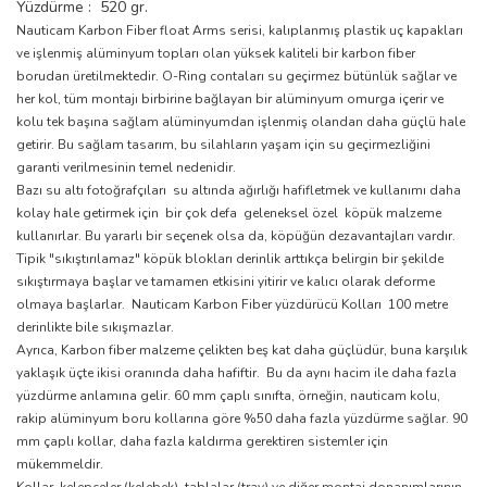
Yüzdürme : 520 gr.
Nauticam Karbon Fiber float Arms serisi, kalıplanmış plastik uç kapakları
ve işlenmiş alüminyum topları olan yüksek kaliteli bir karbon fiber
borudan üretilmektedir. O-Ring contaları su geçirmez bütünlük sağlar ve
her kol, tüm montajı birbirine bağlayan bir alüminyum omurga içerir ve
kolu tek başına sağlam alüminyumdan işlenmiş olandan daha güçlü hale
getirir. Bu sağlam tasarım, bu silahların yaşam için su geçirmezliğini
garanti verilmesinin temel nedenidir.
Bazı su altı fotoğrafçıları su altında ağırlığı hafifletmek ve kullanımı daha
kolay hale getirmek için bir çok defa geleneksel özel köpük malzeme
kullanırlar. Bu yararlı bir seçenek olsa da, köpüğün dezavantajları vardır.
Tipik "sıkıştırılamaz" köpük blokları derinlik arttıkça belirgin bir şekilde
sıkıştırmaya başlar ve tamamen etkisini yitirir ve kalıcı olarak deforme
olmaya başlarlar. Nauticam Karbon Fiber yüzdürücü Kolları 100 metre
derinlikte bile sıkışmazlar.
Ayrıca, Karbon fiber malzeme çelikten beş kat daha güçlüdür, buna karşılık
yaklaşık üçte ikisi oranında daha hafiftir. Bu da aynı hacim ile daha fazla
yüzdürme anlamına gelir. 60 mm çaplı sınıfta, örneğin, nauticam kolu,
rakip alüminyum boru kollarına göre %50 daha fazla yüzdürme sağlar. 90
mm çaplı kollar, daha fazla kaldırma gerektiren sistemler için
mükemmeldir.