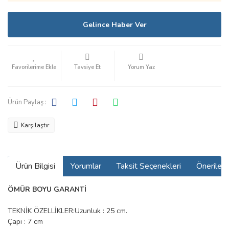
Gelince Haber Ver
Tavsiye Et
Yorum Yaz
Ürün Paylaş :
Karşılaştır
Ürün Bilgisi
Yorumlar
Taksit Seçenekleri
Önerilerin
ÖMÜR BOYU GARANTİ
TEKNİK ÖZELLİKLER:
Uzunluk : 25 cm.
Çapı : 7 cm