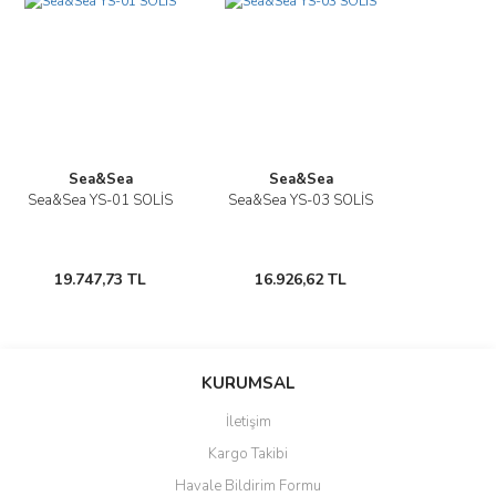
Görüş ve önerileriniz için teşekkür ederiz.
Yorum Yaz
Ürün resmi kalitesiz, bozuk veya görüntülenemiyor.
Ürün açıklamasında eksik bilgiler bulunuyor.
Ürün bilgilerinde hatalar bulunuyor.
Ürün fiyatı diğer sitelerden daha pahalı.
Sea&Sea
Sea&Sea
Bu ürüne benzer farklı alternatifler olmalı.
Sea&Sea YS-01 SOLİS
Sea&Sea YS-03 SOLİS
19.747,73 TL
16.926,62 TL
Gönder
KURUMSAL
İletişim
Kargo Takibi
Havale Bildirim Formu