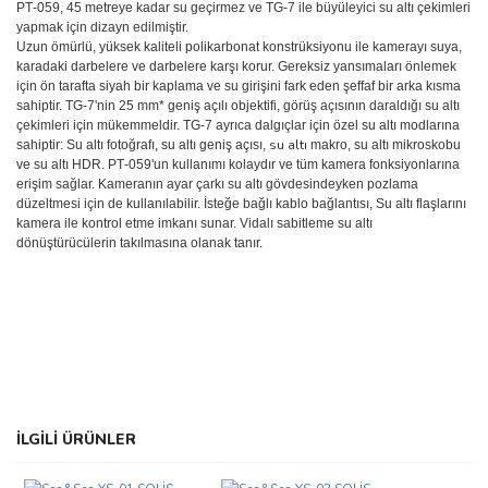
PT‑059, 45 metreye kadar su geçirmez ve TG‑7 ile büyüleyici su altı çekimleri
yapmak için dizayn edilmiştir.
Uzun ömürlü, yüksek kaliteli polikarbonat konstrüksiyonu ile kamerayı suya,
karadaki darbelere ve darbelere karşı korur. Gereksiz yansımaları önlemek
için ön tarafta siyah bir kaplama ve su girişini fark eden şeffaf bir arka kısma
sahiptir. TG‑7'nin 25 mm* geniş açılı objektifi, görüş açısının daraldığı su altı
çekimleri için mükemmeldir. TG‑7 ayrıca dalgıçlar için özel su altı modlarına
su altı
sahiptir: Su altı fotoğrafı, su altı geniş açısı,
makro, su altı mikroskobu
ve su altı HDR. PT‑059'un kullanımı kolaydır ve tüm kamera fonksiyonlarına
erişim sağlar. Kameranın ayar çarkı su altı gövdesindeyken pozlama
düzeltmesi için de kullanılabilir. İsteğe bağlı kablo bağlantısı, Su altı flaşlarını
kamera ile kontrol etme imkanı sunar. Vidalı sabitleme su altı
dönüştürücülerin takılmasına olanak tanır.
Bu ürünün fiyat bilgisi, resim, ürün açıklamalarında ve diğer
İLGİLİ ÜRÜNLER
konularda yetersiz gördüğünüz noktaları öneri formunu kullanarak
Bu ürüne ilk yorumu siz yapın!
tarafımıza iletebilirsiniz.