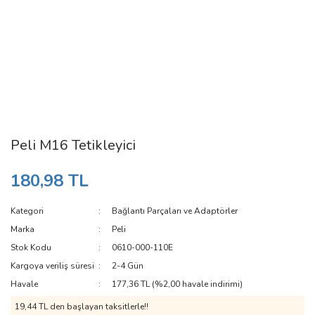
Peli M16 Tetikleyici
180,98 TL
Kategori
Bağlantı Parçaları ve Adaptörler
Marka
Peli
Stok Kodu
0610-000-110E
Kargoya veriliş süresi
2-4 Gün
Havale
177,36 TL (%2,00 havale indirimi)
19,44 TL den başlayan taksitlerle!!