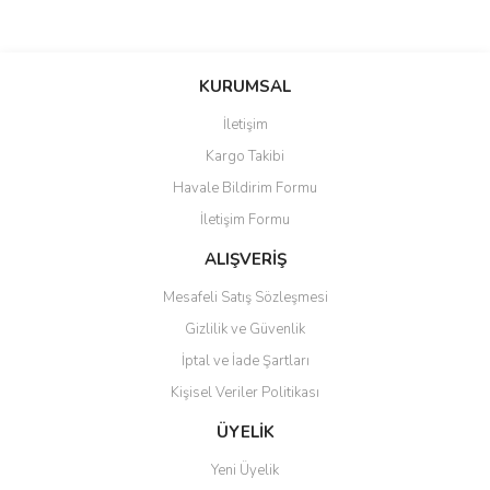
Bu ürünün fiyat bilgisi, resim, ürün açıklamalarında ve diğer
konularda yetersiz gördüğünüz noktaları öneri formunu kullanarak
Bu ürüne ilk yorumu siz yapın!
KURUMSAL
tarafımıza iletebilirsiniz.
Görüş ve önerileriniz için teşekkür ederiz.
İletişim
Yorum Yaz
Kargo Takibi
Ürün resmi kalitesiz, bozuk veya görüntülenemiyor.
Havale Bildirim Formu
Ürün açıklamasında eksik bilgiler bulunuyor.
İletişim Formu
Ürün bilgilerinde hatalar bulunuyor.
Ürün fiyatı diğer sitelerden daha pahalı.
ALIŞVERİŞ
Bu ürüne benzer farklı alternatifler olmalı.
Mesafeli Satış Sözleşmesi
Gizlilik ve Güvenlik
İptal ve İade Şartları
Kişisel Veriler Politikası
Gönder
ÜYELİK
Yeni Üyelik