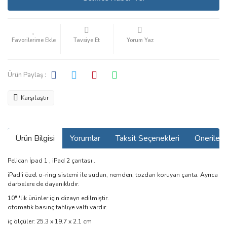
Tavsiye Et
Yorum Yaz
Ürün Paylaş :
Karşılaştır
Ürün Bilgisi
Yorumlar
Taksit Seçenekleri
Önerilerin
Pelican İpad 1 , iPad 2 çantası .
iPad'i özel o-ring sistemi ile sudan, nemden, tozdan koruyan çanta. Ayrıca
darbelere de dayanıklıdır.
10" 'lik ürünler için dizayn edilmiştir.
otomatik basınç tahliye valfı vardır.
iç ölçüler: 25.3 x 19.7 x 2.1 cm