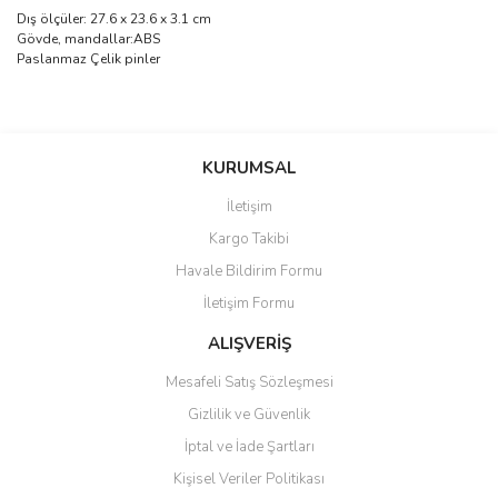
Dış ölçüler: 27.6 x 23.6 x 3.1 cm
Gövde, mandallar:ABS
Paslanmaz Çelik pinler
Bu ürünün fiyat bilgisi, resim, ürün açıklamalarında ve diğer
konularda yetersiz gördüğünüz noktaları öneri formunu kullanarak
Bu ürüne ilk yorumu siz yapın!
KURUMSAL
tarafımıza iletebilirsiniz.
Görüş ve önerileriniz için teşekkür ederiz.
İletişim
Yorum Yaz
Kargo Takibi
Ürün resmi kalitesiz, bozuk veya görüntülenemiyor.
Havale Bildirim Formu
Ürün açıklamasında eksik bilgiler bulunuyor.
İletişim Formu
Ürün bilgilerinde hatalar bulunuyor.
Ürün fiyatı diğer sitelerden daha pahalı.
ALIŞVERİŞ
Bu ürüne benzer farklı alternatifler olmalı.
Mesafeli Satış Sözleşmesi
Gizlilik ve Güvenlik
İptal ve İade Şartları
Kişisel Veriler Politikası