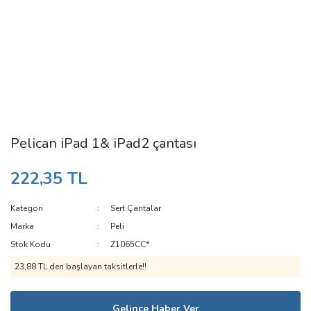
Pelican iPad 1& iPad2 çantası
222,35 TL
Kategori
Sert Çantalar
Marka
Peli
Stok Kodu
Z1065CC*
23,88 TL den başlayan taksitlerle!!
Gelince Haber Ver