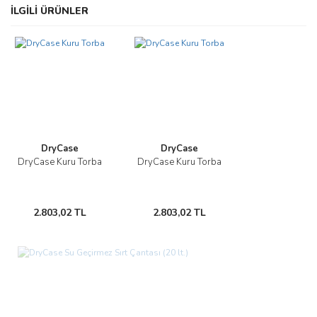
Bu ürünün fiyat bilgisi, resim, ürün açıklamalarında ve diğer
İLGİLİ ÜRÜNLER
konularda yetersiz gördüğünüz noktaları öneri formunu kullanarak
Bu ürüne ilk yorumu siz yapın!
tarafımıza iletebilirsiniz.
Görüş ve önerileriniz için teşekkür ederiz.
Yorum Yaz
Ürün resmi kalitesiz, bozuk veya görüntülenemiyor.
Ürün açıklamasında eksik bilgiler bulunuyor.
Ürün bilgilerinde hatalar bulunuyor.
Ürün fiyatı diğer sitelerden daha pahalı.
DryCase
DryCase
Bu ürüne benzer farklı alternatifler olmalı.
DryCase Kuru Torba
DryCase Kuru Torba
2.803,02 TL
2.803,02 TL
Gönder