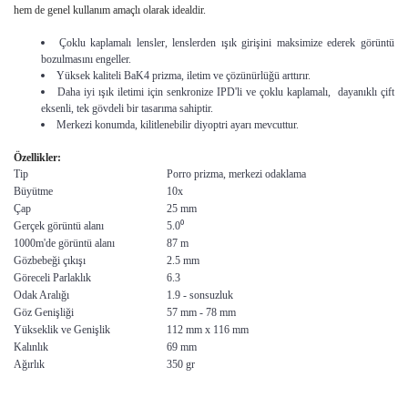
hem de genel kullanım amaçlı olarak idealdir.
Çoklu kaplamalı lensler, lenslerden ışık girişini maksimize ederek görüntü
bozulmasını engeller.
Yüksek kaliteli BaK4 prizma, iletim ve çözünürlüğü arttırır.
Daha iyi ışık iletimi için senkronize IPD'li ve çoklu kaplamalı, dayanıklı çift
eksenli, tek gövdeli bir tasarıma sahiptir.
Merkezi konumda, kilitlenebilir diyoptri ayarı mevcuttur.
Özellikler:
Tip
Porro prizma, merkezi odaklama
Büyütme
10x
Çap
25 mm
Gerçek görüntü alanı
5.0⁰
1000m'de görüntü alanı
87 m
Gözbebeği çıkışı
2.5 mm
Göreceli Parlaklık
6.3
Odak Aralığı
1.9 - sonsuzluk
Göz Genişliği
57 mm - 78 mm
Yükseklik ve Genişlik
112 mm x 116 mm
Kalınlık
69 mm
Ağırlık
350 gr