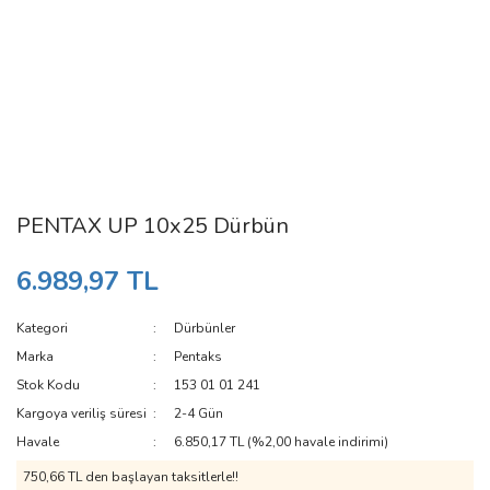
PENTAX UP 10x25 Dürbün
6.989,97 TL
Kategori
Dürbünler
Marka
Pentaks
Stok Kodu
153 01 01 241
Kargoya veriliş süresi
2-4 Gün
Havale
6.850,17 TL (%2,00 havale indirimi)
750,66 TL den başlayan taksitlerle!!