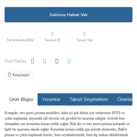
Gelince Haber Ver
Tavsiye Et
Yorum Yaz
Ürün Paylaş :
Karşılaştır
Ürün Bilgisi
Yorumlar
Taksit Seçenekleri
Önerilerin
Kompakt, ters porro-prizma modelleri, daha iyi ışık iletimi için senkronize IPD'li ve
çoklu kaplamalı, dayanıklı çift eksenli, tek gövdeli bir tasarıma sahiptir. Asferik lens
elemanları size kenardan kenara netlik sağlar. İkili aks ve ters porro-prizma kompakt ve
hafif bir tasarıma olanak sağlar. Kenardan kenara netlik için asferik elementler, BaK4
prizma ve çoklu kaplamalı lensler, hem seyahatlerinizde, hem dış mekan etkinlerinizde