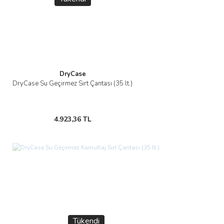
DryCase
DryCase Su Geçirmez Sırt Çantası (35 lt.)
4.923,36 TL
Tükendi