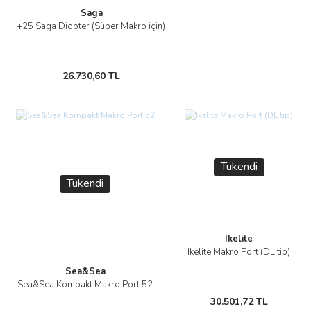
Saga
+25 Saga Diopter (Süper Makro için)
26.730,60 TL
Tükendi
Tükendi
Ikelite
Ikelite Makro Port (DL tip)
Sea&Sea
Sea&Sea Kompakt Makro Port 52
30.501,72 TL