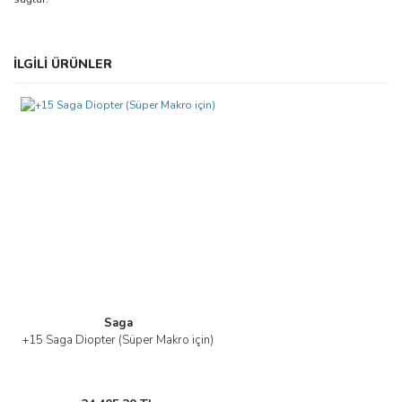
Bu ürünün fiyat bilgisi, resim, ürün açıklamalarında ve diğer
İLGİLİ ÜRÜNLER
konularda yetersiz gördüğünüz noktaları öneri formunu kullanarak
Bu ürüne ilk yorumu siz yapın!
tarafımıza iletebilirsiniz.
Görüş ve önerileriniz için teşekkür ederiz.
Yorum Yaz
Ürün resmi kalitesiz, bozuk veya görüntülenemiyor.
Ürün açıklamasında eksik bilgiler bulunuyor.
Ürün bilgilerinde hatalar bulunuyor.
Ürün fiyatı diğer sitelerden daha pahalı.
Bu ürüne benzer farklı alternatifler olmalı.
Saga
+15 Saga Diopter (Süper Makro için)
Gönder