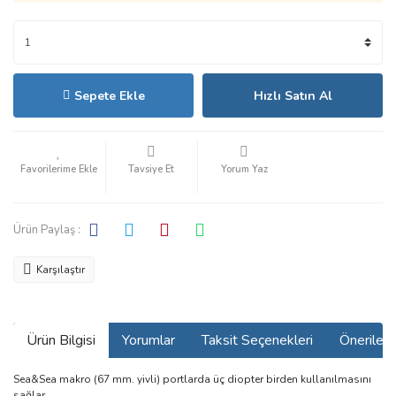
Sepete Ekle
Hızlı Satın Al
Tavsiye Et
Yorum Yaz
Ürün Paylaş :
Karşılaştır
Ürün Bilgisi
Yorumlar
Taksit Seçenekleri
Önerilerin
Sea&Sea makro (67 mm. yivli) portlarda üç diopter birden kullanılmasını
sağlar.