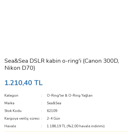
Sea&Sea DSLR kabin o-ring'i (Canon 300D,
Nikon D70)
1.210,40 TL
Kategori
O-Ring'ler & O-Ring Yağları
Marka
Sea&Sea
Stok Kodu
62109
Kargoya veriliş süresi
2-4 Gün
Havale
1.186,19 TL (%2,00 havale indirimi)