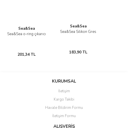
Ürün açıklamasında eksik bilgiler bulunuyor.
Ürün bilgilerinde hatalar bulunuyor.
Ürün fiyatı diğer sitelerden daha pahalı.
Sea&Sea
Bu ürüne benzer farklı alternatifler olmalı.
Sea&Sea
Sea&Sea Silikon Gres
Sea&Sea o-ring çıkarıcı
183,90 TL
201,34 TL
Gönder
KURUMSAL
İletişim
Kargo Takibi
Havale Bildirim Formu
İletişim Formu
ALIŞVERİŞ