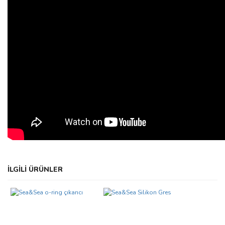
Bu ürünün fiyat bilgisi, resim, ürün açıklamalarında ve diğer
İLGİLİ ÜRÜNLER
konularda yetersiz gördüğünüz noktaları öneri formunu kullanarak
Bu ürüne ilk yorumu siz yapın!
tarafımıza iletebilirsiniz.
Görüş ve önerileriniz için teşekkür ederiz.
Yorum Yaz
Ürün resmi kalitesiz, bozuk veya görüntülenemiyor.