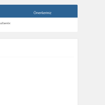
Önerileriniz
llanılır.
ımıza iletebilirsiniz.