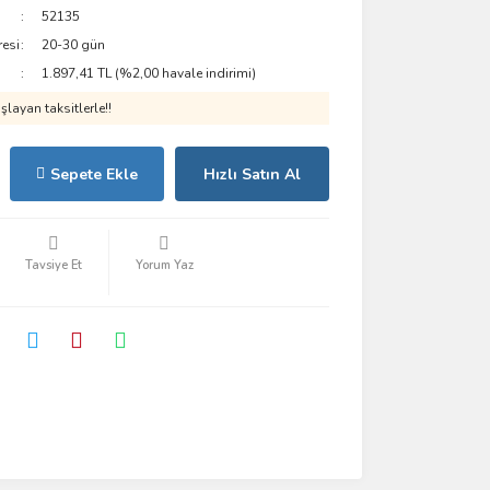
52135
resi
20-30 gün
1.897,41 TL (%2,00 havale indirimi)
layan taksitlerle!!
Sepete Ekle
Hızlı Satın Al
Tavsiye Et
Yorum Yaz