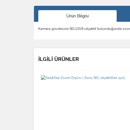
Ürün Bilgisi
Kamera gövdesine SEL1018 objektif bulunduğunda zoom ge
Bu ürünün fiyat bilgisi, resim, ürün açıklamalarında 
Görüş ve önerileriniz için teşekkür ederiz.
İLGİLİ ÜRÜNLER
Ürün resmi kalitesiz, bozuk veya görüntülenemiyo
Ürün açıklamasında eksik bilgiler bulunuyor.
Ürün bilgilerinde hatalar bulunuyor.
Ürün fiyatı diğer sitelerden daha pahalı.
Bu ürüne benzer farklı alternatifler olmalı.