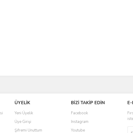
Gönder
ÜYELİK
BİZİ TAKİP EDİN
E-
si
Yeni Üyelik
Facebook
Fır
ist
Üye Girişi
Instagram
Şifremi Unuttum
Youtube