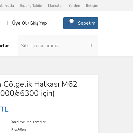
kkımızda
Sipariş Takibi
Markalar
Yardım
İletişim
Üye Ol
Giriş Yap
Sepetim
/
rlar
 Gölgelik Halkası M62
000/a6300 için)
 TL
Yardımcı Malzemeler
Sea&Sea