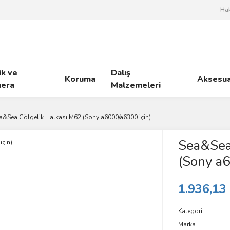
Ha
ik ve
Dalış
Koruma
Aksesua
era
Malzemeleri
a&Sea Gölgelik Halkası M62 (Sony a6000/a6300 için)
Sea&Sea
(Sony a6
1.936,13
Kategori
Marka