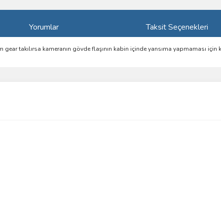
Yorumlar
Taksit Seçenekleri
ar takılırsa kameranın gövde flaşının kabin içinde yansıma yapmaması için ku
ve diğer konularda yetersiz gördüğünüz noktaları öneri formunu kullanarak taraf
Bu ürüne ilk yorumu siz yapın!
r.
Yorum Yaz