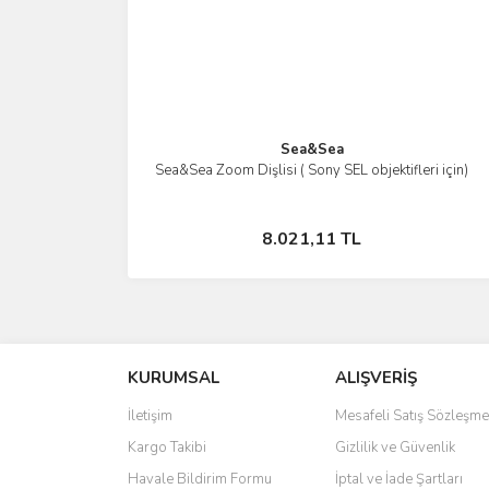
Sea&Sea
Sea&Sea Zoom Dişlisi ( Sony SEL objektifleri için)
İncele
Sepete Ekle
8.021,11 TL
KURUMSAL
ALIŞVERİŞ
İletişim
Mesafeli Satış Sözleşme
Kargo Takibi
Gizlilik ve Güvenlik
Havale Bildirim Formu
İptal ve İade Şartları