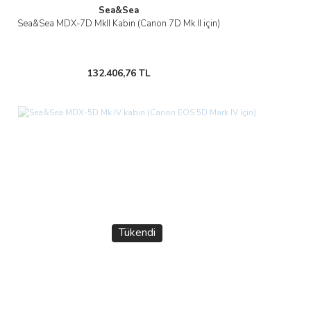
Sea&Sea
Sea&Sea MDX-7D MkII Kabin (Canon 7D Mk.II için)
132.406,76 TL
Tükendi