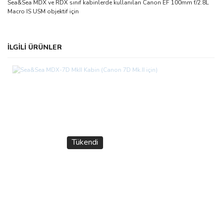
Sea&Sea MDX ve RDX sınıf kabinlerde kullanılan Canon EF 100mm f/2.8L
Macro IS USM objektif için
Bu ürünün fiyat bilgisi, resim, ürün açıklamalarında ve diğer
İLGİLİ ÜRÜNLER
konularda yetersiz gördüğünüz noktaları öneri formunu kullanarak
Bu ürüne ilk yorumu siz yapın!
tarafımıza iletebilirsiniz.
Görüş ve önerileriniz için teşekkür ederiz.
Yorum Yaz
Ürün resmi kalitesiz, bozuk veya görüntülenemiyor.
Ürün açıklamasında eksik bilgiler bulunuyor.
Ürün bilgilerinde hatalar bulunuyor.
Ürün fiyatı diğer sitelerden daha pahalı.
Tükendi
Bu ürüne benzer farklı alternatifler olmalı.
Gönder