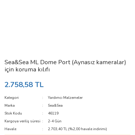
Sea&Sea ML Dome Port (Aynasız kameralar)
için koruma kılıfı
2.758,58 TL
Kategori
Yardımcı Malzemeler
Marka
Sea&Sea
Stok Kodu
46119
Kargoya veriliş süresi
2-4 Gün
Havale
2.703,40 TL (%2,00 havale indirimi)