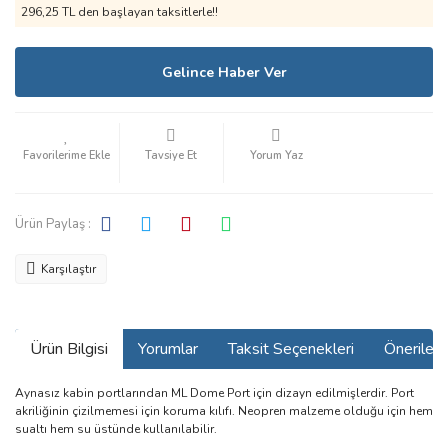
296,25 TL den başlayan taksitlerle!!
Gelince Haber Ver
Tavsiye Et
Yorum Yaz
Ürün Paylaş :
Karşılaştır
Ürün Bilgisi
Yorumlar
Taksit Seçenekleri
Önerilerin
Aynasız kabin portlarından ML Dome Port için dizayn edilmişlerdir. Port
akriliğinin çizilmemesi için koruma kılıfı. Neopren malzeme olduğu için hem
sualtı hem su üstünde kullanılabilir.