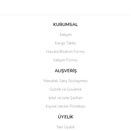
Bu ürünün fiyat bilgisi, resim, ürün açıklamalarında ve diğer
konularda yetersiz gördüğünüz noktaları öneri formunu kullanarak
Bu ürüne ilk yorumu siz yapın!
KURUMSAL
tarafımıza iletebilirsiniz.
Görüş ve önerileriniz için teşekkür ederiz.
İletişim
Yorum Yaz
Kargo Takibi
Ürün resmi kalitesiz, bozuk veya görüntülenemiyor.
Havale Bildirim Formu
Ürün açıklamasında eksik bilgiler bulunuyor.
İletişim Formu
Ürün bilgilerinde hatalar bulunuyor.
Ürün fiyatı diğer sitelerden daha pahalı.
ALIŞVERİŞ
Bu ürüne benzer farklı alternatifler olmalı.
Mesafeli Satış Sözleşmesi
Gizlilik ve Güvenlik
İptal ve İade Şartları
Kişisel Veriler Politikası
Gönder
ÜYELİK
Yeni Üyelik