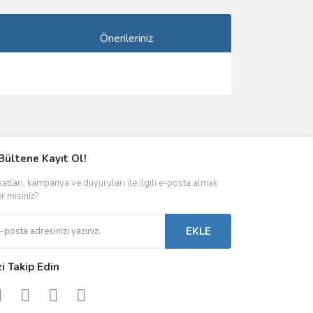
Önerileriniz
ımıza iletebilirsiniz.
Bültene Kayıt Ol!
satları, kampanya ve duyuruları ile ilgili e-posta almak
er misiniz?
EKLE
zi Takip Edin