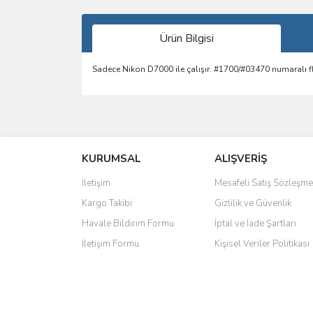
Ürün Bilgisi
Sadece Nikon D7000 ile çalışır. #1700/#03470 numaralı f
Bu ürünün fiyat bilgisi, resim, ürün açıklamalarında 
Görüş ve önerileriniz için teşekkür ederiz.
KURUMSAL
ALIŞVERİŞ
Ürün resmi kalitesiz, bozuk veya görüntülenemiyo
Ürün açıklamasında eksik bilgiler bulunuyor.
İletişim
Mesafeli Satış Sözleşme
Ürün bilgilerinde hatalar bulunuyor.
Kargo Takibi
Gizlilik ve Güvenlik
Ürün fiyatı diğer sitelerden daha pahalı.
Havale Bildirim Formu
İptal ve İade Şartları
Bu ürüne benzer farklı alternatifler olmalı.
İletişim Formu
Kişisel Veriler Politikası