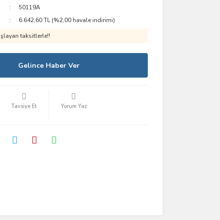
50119A
6.642,60 TL (%2,00 havale indirimi)
layan taksitlerle!!
Gelince Haber Ver
Tavsiye Et
Yorum Yaz