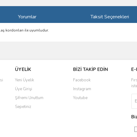
Yorumlar
Taksit Seçenekleri
laş kordonları ile uyumludur.
ve diğer konularda yetersiz gördüğünüz noktaları öneri formunu kullanarak taraf
Bu ürüne ilk yorumu siz yapın!
ÜYELİK
BİZİ TAKİP EDİN
E-
r.
Yorum Yaz
si
Yeni Üyelik
Facebook
Fır
ist
Üye Girişi
Instagram
Şifremi Unuttum
Youtube
Sepetiniz
Bi