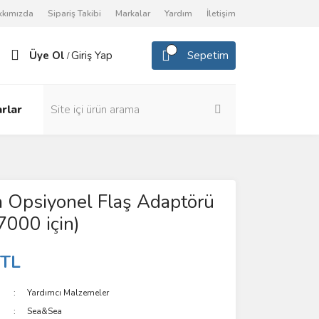
kkımızda
Sipariş Takibi
Markalar
Yardım
İletişim
Üye Ol
Giriş Yap
Sepetim
/
rlar
 Opsiyonel Flaş Adaptörü
000 için)
 TL
Yardımcı Malzemeler
Sea&Sea