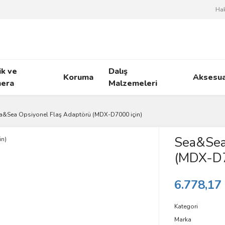
Ha
ik ve
Dalış
Koruma
Aksesua
era
Malzemeleri
a&Sea Opsiyonel Flaş Adaptörü (MDX-D7000 için)
Sea&Sea
(MDX-D7
6.778,17
Kategori
Marka