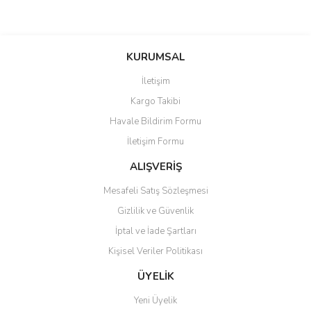
Bu ürünün fiyat bilgisi, resim, ürün açıklamalarında ve diğer
konularda yetersiz gördüğünüz noktaları öneri formunu kullanarak
Bu ürüne ilk yorumu siz yapın!
KURUMSAL
tarafımıza iletebilirsiniz.
Görüş ve önerileriniz için teşekkür ederiz.
İletişim
Yorum Yaz
Kargo Takibi
Ürün resmi kalitesiz, bozuk veya görüntülenemiyor.
Havale Bildirim Formu
Ürün açıklamasında eksik bilgiler bulunuyor.
İletişim Formu
Ürün bilgilerinde hatalar bulunuyor.
Ürün fiyatı diğer sitelerden daha pahalı.
ALIŞVERİŞ
Bu ürüne benzer farklı alternatifler olmalı.
Mesafeli Satış Sözleşmesi
Gizlilik ve Güvenlik
İptal ve İade Şartları
Kişisel Veriler Politikası
Gönder
ÜYELİK
Yeni Üyelik