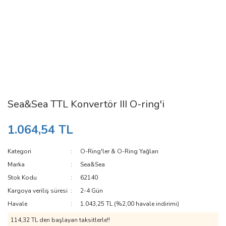
Sea&Sea TTL Konvertör III O-ring'i
1.064,54 TL
Kategori
O-Ring'ler & O-Ring Yağları
Marka
Sea&Sea
Stok Kodu
62140
Kargoya veriliş süresi
2-4 Gün
Havale
1.043,25 TL (%2,00 havale indirimi)
114,32 TL den başlayan taksitlerle!!