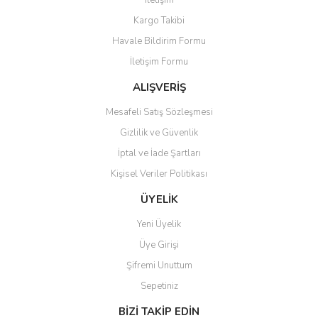
İletişim
Yorum Yaz
Kargo Takibi
Ürün resmi kalitesiz, bozuk veya görüntülenemiyor.
Havale Bildirim Formu
Ürün açıklamasında eksik bilgiler bulunuyor.
İletişim Formu
Ürün bilgilerinde hatalar bulunuyor.
Ürün fiyatı diğer sitelerden daha pahalı.
ALIŞVERİŞ
Bu ürüne benzer farklı alternatifler olmalı.
Mesafeli Satış Sözleşmesi
Gizlilik ve Güvenlik
İptal ve İade Şartları
Kişisel Veriler Politikası
Gönder
ÜYELİK
Yeni Üyelik
Üye Girişi
Şifremi Unuttum
Sepetiniz
BİZİ TAKİP EDİN