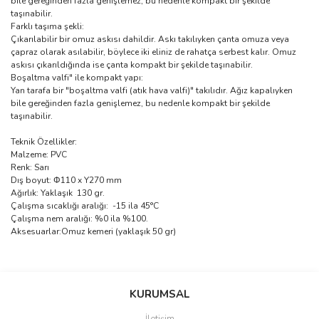
bile gereğinden fazla genişlemez, bu nedenle kompakt bir şekilde
taşınabilir.
Farklı taşıma şekli:
Çıkarılabilir bir omuz askısı dahildir. Askı takılıyken çanta omuza veya
çapraz olarak asılabilir, böylece iki eliniz de rahatça serbest kalır. Omuz
askısı çıkarıldığında ise çanta kompakt bir şekilde taşınabilir.
Boşaltma valfi" ile kompakt yapı:
Yan tarafa bir "boşaltma valfi (atık hava valfi)" takılıdır. Ağız kapalıyken
bile gereğinden fazla genişlemez, bu nedenle kompakt bir şekilde
taşınabilir.
Teknik Özellikler:
Malzeme: PVC
Renk: Sarı
Dış boyut: Φ110 x Y270 mm
Ağırlık: Yaklaşık 130 gr.
Çalışma sıcaklığı aralığı: -15 ila 45°C
Çalışma nem aralığı: %0 ila %100.
Aksesuarlar:Omuz kemeri (yaklaşık 50 gr)
Bu ürünün fiyat bilgisi, resim, ürün açıklamalarında ve diğer
konularda yetersiz gördüğünüz noktaları öneri formunu kullanarak
Bu ürüne ilk yorumu siz yapın!
KURUMSAL
tarafımıza iletebilirsiniz.
Görüş ve önerileriniz için teşekkür ederiz.