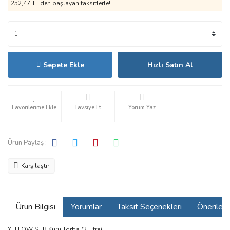
252,47 TL den başlayan taksitlerle!!
Sepete Ekle
Hızlı Satın Al
Tavsiye Et
Yorum Yaz
Ürün Paylaş :
Karşılaştır
Ürün Bilgisi
Yorumlar
Taksit Seçenekleri
Önerilerin
YELLOW SUB Kuru Torba (2 Litre)