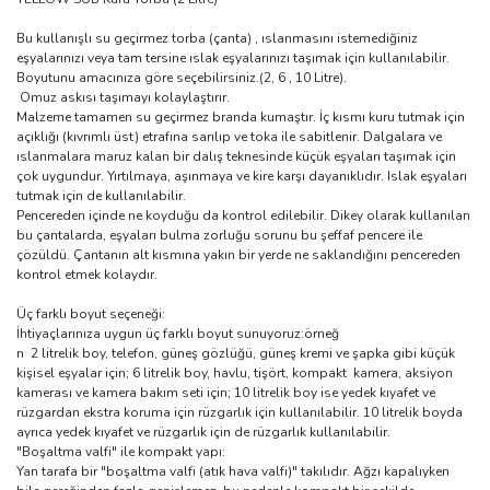
Bu kullanışlı su geçirmez torba (çanta) , ıslanmasını istemediğiniz
eşyalarınızı veya tam tersine ıslak eşyalarınızı taşımak için kullanılabilir.
Boyutunu amacınıza göre seçebilirsiniz.(2, 6 , 10 Litre).
Omuz askısı taşımayı kolaylaştırır.
Malzeme tamamen su geçirmez branda kumaştır. İç kısmı kuru tutmak için
açıklığı (kıvrımlı üst) etrafına sarılıp ve toka ile sabitlenir. Dalgalara ve
ıslanmalara maruz kalan bir dalış teknesinde küçük eşyaları taşımak için
çok uygundur. Yırtılmaya, aşınmaya ve kire karşı dayanıklıdır. Islak eşyaları
tutmak için de kullanılabilir.
Pencereden içinde ne koyduğu da kontrol edilebilir. Dikey olarak kullanılan
bu çantalarda, eşyaları bulma zorluğu sorunu bu şeffaf pencere ile
çözüldü. Çantanın alt kısmına yakın bir yerde ne saklandığını pencereden
kontrol etmek kolaydır.
Üç farklı boyut seçeneği:
İhtiyaçlarınıza uygun üç farklı boyut sunuyoruz:örneğ
n 2 litrelik boy, telefon, güneş gözlüğü, güneş kremi ve şapka gibi küçük
kişisel eşyalar için; 6 litrelik boy, havlu, tişört, kompakt kamera, aksiyon
kamerası ve kamera bakım seti için; 10 litrelik boy ise yedek kıyafet ve
rüzgardan ekstra koruma için rüzgarlık için kullanılabilir. 10 litrelik boyda
ayrıca yedek kıyafet ve rüzgarlık için de rüzgarlık kullanılabilir.
"Boşaltma valfi" ile kompakt yapı:
Yan tarafa bir "boşaltma valfi (atık hava valfi)" takılıdır. Ağzı kapalıyken