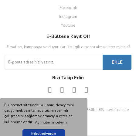
Facebook
Instagram
Youtube
E-Bültene Kayıt Ol!
Fırsatları, kampanya ve duyuruları ile ilgili e-posta almak ister misiniz?
EKLE
Bizi Takip Edin
Bu internet sitesinde, kullanıcı deneyimini
© Tüm hakları saklıdır. Kredi kartı bilgileriniz 256bit SSL sertifikası ile
geliştirmek ve internet sitesinin verimli
korunmaktadır.
çalışmasını sağlamak amacıyla çerezler
kullanılmaktadır.
Ayrıntıları inceleyin.
Kabul ediyorum