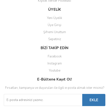
Kişisel Veriler Politikası
Gönder
ÜYELİK
Yeni Üyelik
Üye Girişi
Şifremi Unuttum
Sepetiniz
BİZİ TAKİP EDİN
Facebook
Instagram
Youtube
E-Bültene Kayıt Ol!
Fırsatları, kampanya ve duyuruları ile ilgili e-posta almak ister misiniz?
EKLE