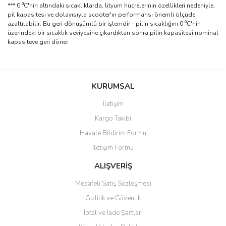
*** 0 ⁰C'nin altındaki sıcaklıklarda, lityum hücrelerinin özellikleri nedeniyle,
pil kapasitesi ve dolayısıyla scooter'ın performansı önemli ölçüde
azaltılabilir. Bu geri dönüşümlü bir işlemdir - pilin sıcaklığını 0 ⁰C'nin
üzerindeki bir sıcaklık seviyesine çıkardıktan sonra pilin kapasitesi nominal
kapasiteye geri döner.
Bu ürünün fiyat bilgisi, resim, ürün açıklamalarında ve diğer
konularda yetersiz gördüğünüz noktaları öneri formunu kullanarak
Bu ürüne ilk yorumu siz yapın!
KURUMSAL
tarafımıza iletebilirsiniz.
Görüş ve önerileriniz için teşekkür ederiz.
İletişim
Yorum Yaz
Kargo Takibi
Ürün resmi kalitesiz, bozuk veya görüntülenemiyor.
Havale Bildirim Formu
Ürün açıklamasında eksik bilgiler bulunuyor.
İletişim Formu
Ürün bilgilerinde hatalar bulunuyor.
Ürün fiyatı diğer sitelerden daha pahalı.
ALIŞVERİŞ
Bu ürüne benzer farklı alternatifler olmalı.
Mesafeli Satış Sözleşmesi
Gizlilik ve Güvenlik
İptal ve İade Şartları