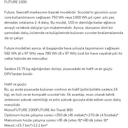
FUTURE 1000
Future, Seacraft markasının bayrak modelidir. Scooter'ın gücünün uzun
süre kullanılmasını sağlayan 750 Wh veya 1000 Wh pil içerir, pili şarj
etmeden ortalama 2-4 dalış. Bu model, 150 m derinliğe kadar eğlence
amaçlı ve teknik dalışlar için mükemmeldir. Ayrıca, dünyanın dört bir
yanındaki dalış üslerinde ve kulüplerinde bulunan scooter kiralamalarında
da iyi çalışır.
Future modelleri ayrıca, el bagajında ​​hava yoluyla taşınmasını sağlayan
582 Wh (6 x 97 Wh) veya 780 Wh (8 x 97 Wh) özel bir hava seyahat pili ile
setler halinde de mevcuttur.
Sadece 15,75 kg ağırlığından dolayı, piyasadaki en hafif ve en güçlü
DPV'lerden biridir.
Hafif ve güçlü
Bu, şu anda piyasada bulunan sınıfının en hafif (pille birlikte sadece 16
kg), en hızlı ve en kompakt scooter'ıdır. Ek avantajı, esas olarak tahrik
ünitesinin yüksek verimliliği ve pilin yüksek gücüyle elde edilen uzun dalış
menzilidir.
MotorFUTURE 1000FUTURE Air-Travel 800
Optimum hızda çalışma süresi:>350 dk (45 m/dak)*>270 dk (4 5m/dak)*
Maksimum hızda çalışma süresi:>95 dk (vites 9)*>80 dk (vites 9)*
Menzil:>15,7 km*>12,1 km*