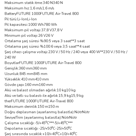
Maksimum statik itme:340 N340 N
Maksimum hız:1,6 m/s1,6 m/s
BatteryFUTURE 1000FUTURE Air-Travel 800
Pil türü:Li-IonLi-Ion
Pil kapasitesi:1000 Wh780 Wh
Maksimum pil voltajı:37,8 V37,8 V
Minimum pil voltajı:26 V26 V
Ortalama şarj süresi %90:5 veya 3 saat**3 saat
Ortalama şarj süresi %100:6 veya 3,5 saat**4 saat
Şarj cihazı çalışma voltajı:230 V / 50 Hz / 240 veya 400 W**230 V / 50 Hz /
240 W
BoyutlarFUTURE 1000FUTURE Air-Travel 800
Genişlik:360 mm360 mm
Uzunluk:845 mm845 mm
Yükseklik:410 mm410 mm
Gövde çapı:160 mm160 mm
Akü ve balast olmadan ağırlık:10 kg10 kg
Akü ve tatlı su balastı ile ağırlık:15,9 kg15,9 kg
therFUTURE 1000FUTURE Air-Travel 800
Maksimum derinlik:150 m150 m
Doğru deplasman (ayarlanmış balastla):NötrNötr
Seviye/Trim (ayarlanmış balastla):NötrNötr
Çalışma sıcaklığı:-5/+45⁰C***-5/+45⁰C***
Depolama sıcaklığı:-25/+50⁰C-25/+50⁰C
Şarj sırasında sıcaklık:+10/+40⁰C+10/+40⁰C