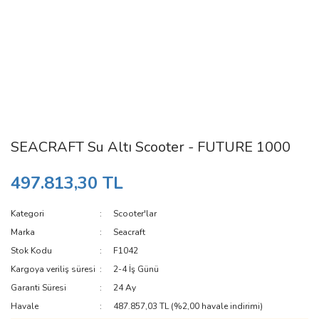
SEACRAFT Su Altı Scooter - FUTURE 1000
497.813,30 TL
Kategori
Scooter'lar
Marka
Seacraft
Stok Kodu
F1042
Kargoya veriliş süresi
2-4 İş Günü
Garanti Süresi
24 Ay
Havale
487.857,03 TL (%2,00 havale indirimi)