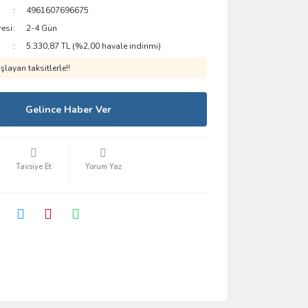
4961607696675
resi
2-4 Gün
5.330,87 TL (%2,00 havale indirimi)
layan taksitlerle!!
Gelince Haber Ver
Tavsiye Et
Yorum Yaz