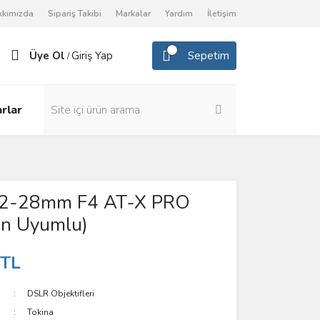
kkımızda
Sipariş Takibi
Markalar
Yardım
İletişim
Üye Ol
Giriş Yap
Sepetim
/
rlar
12-28mm F4 AT-X PRO
on Uyumlu)
 TL
DSLR Objektifleri
Tokina