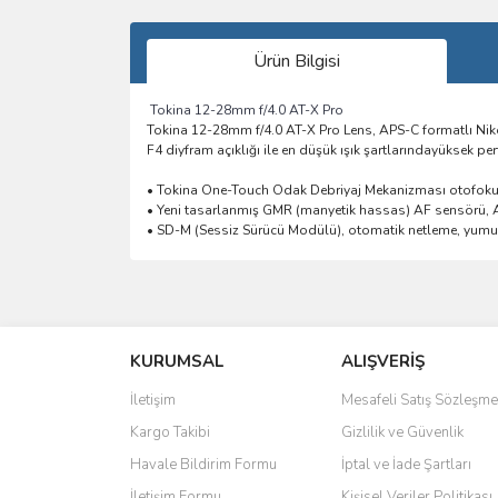
Ürün Bilgisi
Tokina 12-28mm f/4.0 AT-X Pro
Tokina 12-28mm f/4.0 AT-X Pro Lens, APS-C formatlı Nikon
F4 diyfram açıklığı ile en düşük ışık şartlarındayüksek
• Tokina One-Touch Odak Debriyaj Mekanizması otofokus v
• Yeni tasarlanmış GMR (manyetik hassas) AF sensörü, A
• SD-M (Sessiz Sürücü Modülü), otomatik netleme, yumuşa
Bu ürünün fiyat bilgisi, resim, ürün açıklamalarında 
Görüş ve önerileriniz için teşekkür ederiz.
KURUMSAL
ALIŞVERİŞ
Ürün resmi kalitesiz, bozuk veya görüntülenemiyo
Ürün açıklamasında eksik bilgiler bulunuyor.
İletişim
Mesafeli Satış Sözleşme
Ürün bilgilerinde hatalar bulunuyor.
Kargo Takibi
Gizlilik ve Güvenlik
Ürün fiyatı diğer sitelerden daha pahalı.
Havale Bildirim Formu
İptal ve İade Şartları
Bu ürüne benzer farklı alternatifler olmalı.
İletişim Formu
Kişisel Veriler Politikası