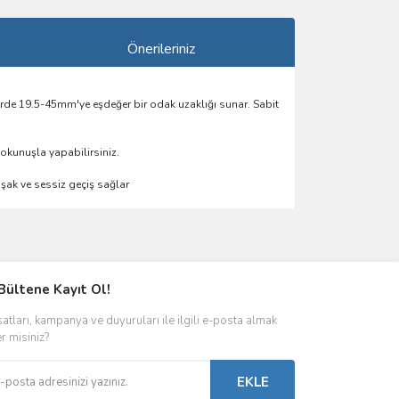
Önerileriniz
erde 19.5-45mm'ye eşdeğer bir odak uzaklığı sunar. Sabit
okunuşla yapabilirsiniz.
şak ve sessiz geçiş sağlar
ımıza iletebilirsiniz.
Bültene Kayıt Ol!
satları, kampanya ve duyuruları ile ilgili e-posta almak
er misiniz?
EKLE